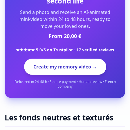
second life
Send a photo and receive an AI-animated
mini-video within 24 to 48 hours, ready to
move your loved ones.
From 20,00 €
★★★★★ 5.0/5 on Trustpilot · 17 verified reviews
Create my memory video →
Delivered in 24-48 h · Secure payment · Human review · French
company
Les fonds neutres et texturés