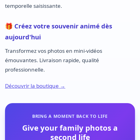
temporelle saisissante.
🎁 Créez votre souvenir animé dès
aujourd'hui
Transformez vos photos en mini-vidéos
émouvantes. Livraison rapide, qualité
professionnelle.
Découvrir la boutique →
BRING A MOMENT BACK TO LIFE
Give your family photos a
second life