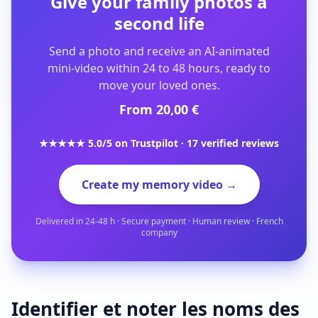
Give your family photos a
second life
Send a photo and receive an AI-animated
mini-video within 24 to 48 hours, ready to
move your loved ones.
From 20,00 €
★★★★★ 5.0/5 on Trustpilot · 17 verified reviews
Create my memory video →
Delivered in 24-48 h · Secure payment · Human review · French
company
Identifier et noter les noms des