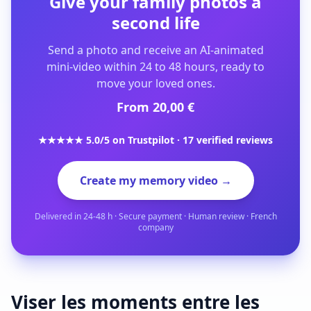
Give your family photos a
second life
Send a photo and receive an AI-animated
mini-video within 24 to 48 hours, ready to
move your loved ones.
From 20,00 €
★★★★★ 5.0/5 on Trustpilot · 17 verified reviews
Create my memory video →
Delivered in 24-48 h · Secure payment · Human review · French
company
Viser les moments entre les