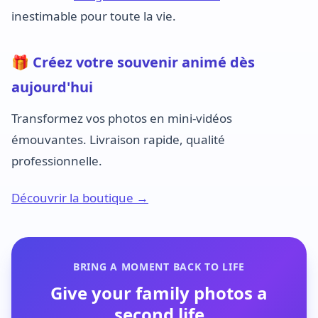
inestimable pour toute la vie.
🎁 Créez votre souvenir animé dès
aujourd'hui
Transformez vos photos en mini-vidéos
émouvantes. Livraison rapide, qualité
professionnelle.
Découvrir la boutique →
BRING A MOMENT BACK TO LIFE
Give your family photos a
second life