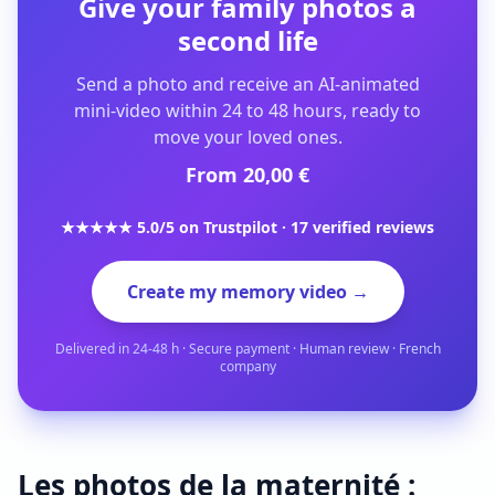
Give your family photos a
second life
Send a photo and receive an AI-animated
mini-video within 24 to 48 hours, ready to
move your loved ones.
From 20,00 €
★★★★★ 5.0/5 on Trustpilot · 17 verified reviews
Create my memory video →
Delivered in 24-48 h · Secure payment · Human review · French
company
Les photos de la maternité :