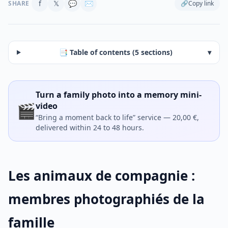
f
𝕏
💬
✉
SHARE
🔗
Copy link
📑 Table of contents (5 sections)
▾
Turn a family photo into a memory mini-
🎬
video
“Bring a moment back to life” service — 20,00 €,
delivered within 24 to 48 hours.
Les animaux de compagnie :
membres photographiés de la
famille