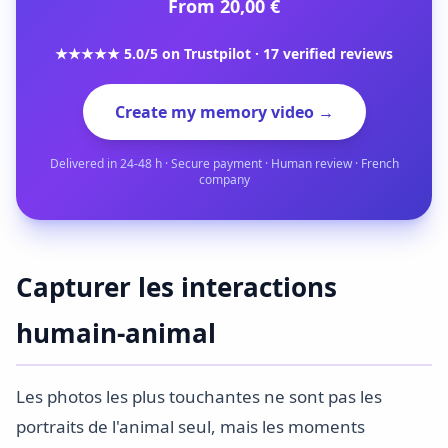
From 20,00 €
★★★★★ 5.0/5 on Trustpilot · 17 verified reviews
Create my memory video →
Delivered in 24-48 h · Secure payment · Human review · French
company
Capturer les interactions
humain-animal
Les photos les plus touchantes ne sont pas les
portraits de l'animal seul, mais les moments