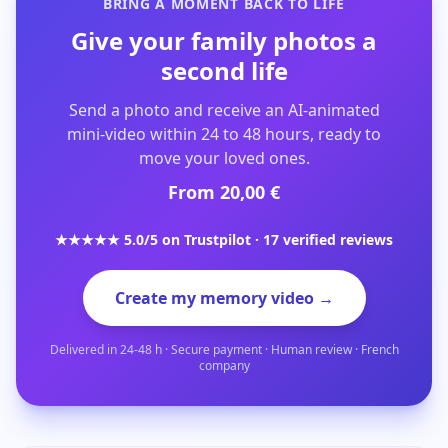
BRING A MOMENT BACK TO LIFE
Give your family photos a
second life
Send a photo and receive an AI-animated
mini-video within 24 to 48 hours, ready to
move your loved ones.
From 20,00 €
★★★★★ 5.0/5 on Trustpilot · 17 verified reviews
Create my memory video →
Delivered in 24-48 h · Secure payment · Human review · French
company