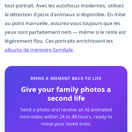
tout portrait. Avec les autofocus modernes, utilisez
la détection d'yeux d'animaux si disponible. En mise
au point manuelle, assurez-vous toujours que les
yeux sont parfaitement nets — même si le reste est
légèrement flou. Ces portraits enrichissent les
albums de mémoire familiale
.
BRING A MOMENT BACK TO LIFE
Give your family photos a
second life
Send a photo and receive an AI-animated
mini-video within 24 to 48 hours, ready to
move your loved ones.