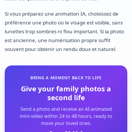
Si vous préparez une animation IA, choisissez de
préférence une photo où le visage est visible, sans
lunettes trop sombres ni flou important. Si la photo
est ancienne, une numérisation propre suffit
souvent pour obtenir un rendu doux et naturel.
BRING A MOMENT BACK TO LIFE
Give your family photos a
second life
Send a photo and receive an AI-animated
mini-video within 24 to 48 hours, ready to
move your loved ones.