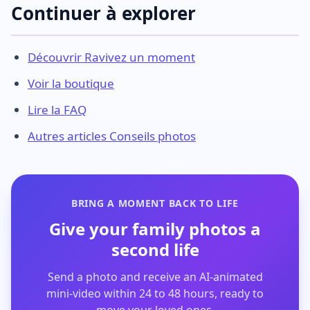
Continuer à explorer
Découvrir Ravivez un moment
Voir la boutique
Lire la FAQ
Autres articles Conseils photos
BRING A MOMENT BACK TO LIFE
Give your family photos a
second life
Send a photo and receive an AI-animated
mini-video within 24 to 48 hours, ready to
move your loved ones.