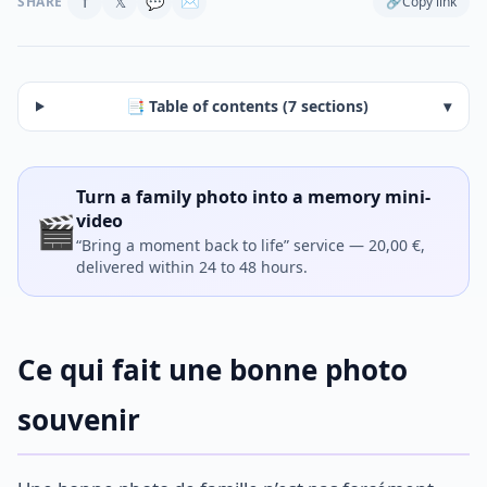
f
𝕏
💬
✉
SHARE
🔗
Copy link
📑 Table of contents (7 sections)
▾
Turn a family photo into a memory mini-
🎬
video
“Bring a moment back to life” service — 20,00 €,
delivered within 24 to 48 hours.
Ce qui fait une bonne photo
souvenir