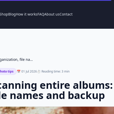
Shop
Blog
How it works
FAQ
About us
Contact
Scanning entire albums: organization, file names and backup
hoto tips
📅 01 Jul 2026
⏱ Reading time: 3 min
canning entire albums:
ile names and backup