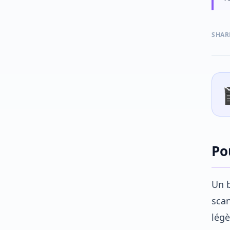
SHAR
Po
Un b
scan
légè