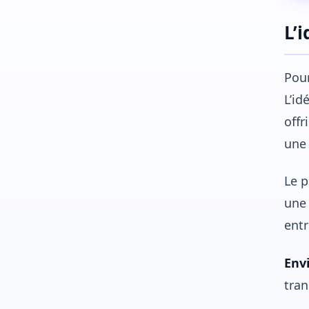
L’
Pour
L’id
offr
une
Le p
une 
entr
Env
tra