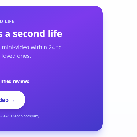
O LIFE
 a second life
 mini-video within 24 to
 loved ones.
rified reviews
deo →
eview · French company