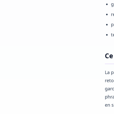
g
r
p
t
Ce 
La p
reto
gard
phra
en 