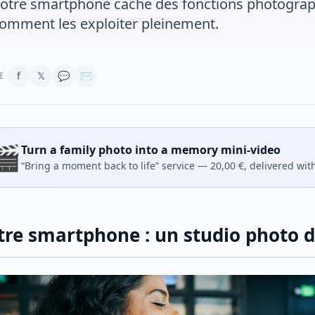
otre smartphone cache des fonctions photograp
omment les exploiter pleinement.
f
𝕏
💬
✉
E
🎬
Turn a family photo into a memory mini-video
“Bring a moment back to life” service — 20,00 €, delivered wit
tre smartphone : un studio photo d