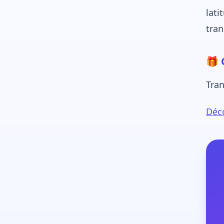
lati
tra
🎁 
Tran
Déco