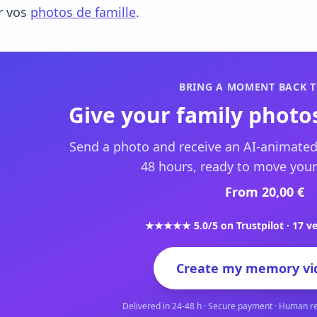
r vos
photos de famille
.
BRING A MOMENT BACK T
Give your family photos
Send a photo and receive an AI-animated
48 hours, ready to move your
From 20,00 €
★★★★★ 5.0/5 on Trustpilot · 17 ve
Create my memory vi
Delivered in 24-48 h · Secure payment · Human r