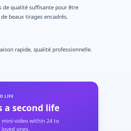
 de qualité suffisante pour être
de beaux tirages encadrés.
ison rapide, qualité professionnelle.
O LIFE
 a second life
 mini-video within 24 to
 loved ones.