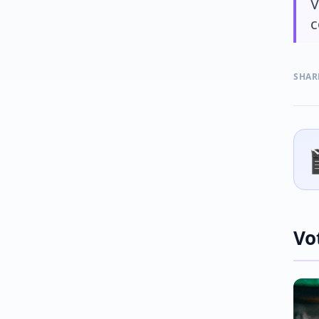
V
c
SHAR
Vo