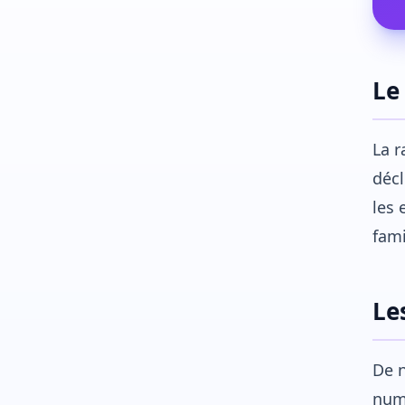
Le
La r
déc
les 
fami
Le
De 
numé