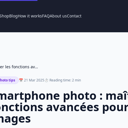
Shop
Blog
How it works
FAQ
About us
Contact
Smartphone photo : maîtriser les fonctions avancées pour de meilleures images
hoto tips
📅 21 Mar 2025
⏱ Reading time: 2 min
martphone photo : maît
onctions avancées pour
mages