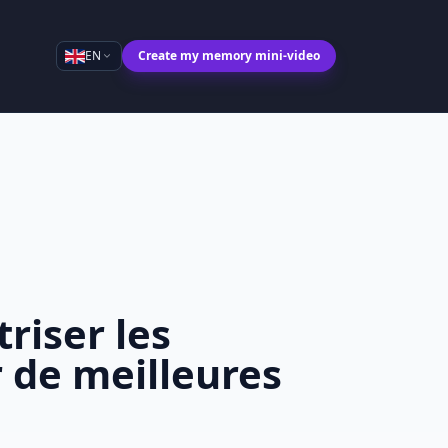
EN
Create my memory mini-video
riser les
 de meilleures