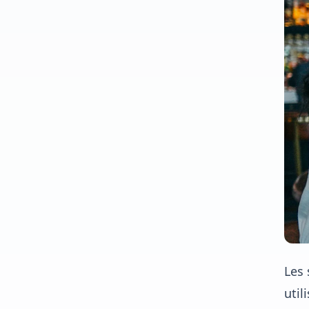
Les 
util