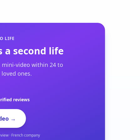
O LIFE
 a second life
 mini-video within 24 to
 loved ones.
rified reviews
deo →
eview · French company