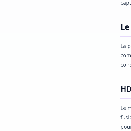
cap
Le
La p
comp
cond
HD
Le m
fusi
pour