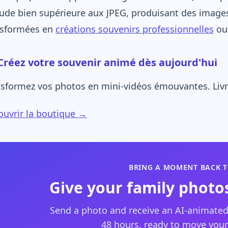
tude bien supérieure aux JPEG, produisant des images
nsformées en
créations souvenirs professionnelles
ou 
Créez votre souvenir animé dès aujourd'hui
sformez vos photos en mini-vidéos émouvantes. Livra
uvrir la boutique →
BRING A MOMENT BACK T
Give your family photos
Send a photo and receive an AI-animated
48 hours, ready to move your