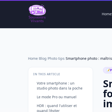
Home
Home
/
Blog
/
Photo tips
/
📝
P
IN THIS ARTICLE
S
Votre smartphone : un
studio photo dans la poche
f
Le mode Pro ou manuel
i
HDR : quand l'utiliser et
quand l'éviter