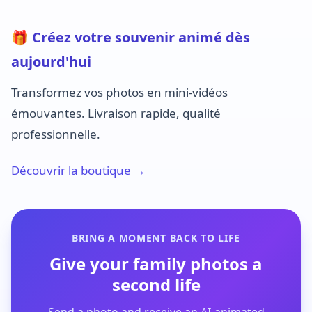
🎁 Créez votre souvenir animé dès
aujourd'hui
Transformez vos photos en mini-vidéos
émouvantes. Livraison rapide, qualité
professionnelle.
Découvrir la boutique →
BRING A MOMENT BACK TO LIFE
Give your family photos a
second life