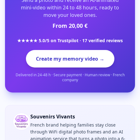
Send a photo and receive an AI-animated
mini-video within 24 to 48 hours, ready to
move your loved ones.
From 20,00 €
★★★★★ 5.0/5 on Trustpilot · 17 verified reviews
Create my memory video →
Delivered in 24-48 h · Secure payment · Human review · French
company
Souvenirs Vivants
French brand helping families stay close
through WiFi digital photo frames and an AI
animation service that turns a photo into a 6-