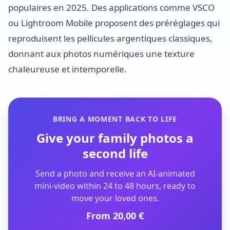
populaires en 2025. Des applications comme VSCO
ou Lightroom Mobile proposent des préréglages qui
reproduisent les pellicules argentiques classiques,
donnant aux photos numériques une texture
chaleureuse et intemporelle.
BRING A MOMENT BACK TO LIFE
Give your family photos a
second life
Send a photo and receive an AI-animated
mini-video within 24 to 48 hours, ready to
move your loved ones.
From 20,00 €