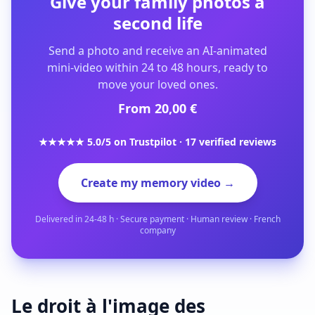
Give your family photos a
second life
Send a photo and receive an AI-animated
mini-video within 24 to 48 hours, ready to
move your loved ones.
From 20,00 €
★★★★★ 5.0/5 on Trustpilot · 17 verified reviews
Create my memory video →
Delivered in 24-48 h · Secure payment · Human review · French
company
Le droit à l'image des