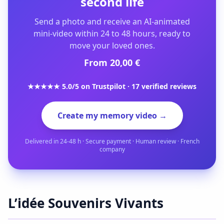
second life
Send a photo and receive an AI-animated
mini-video within 24 to 48 hours, ready to
move your loved ones.
From 20,00 €
★★★★★ 5.0/5 on Trustpilot · 17 verified reviews
Create my memory video →
Delivered in 24-48 h · Secure payment · Human review · French
company
L’idée Souvenirs Vivants