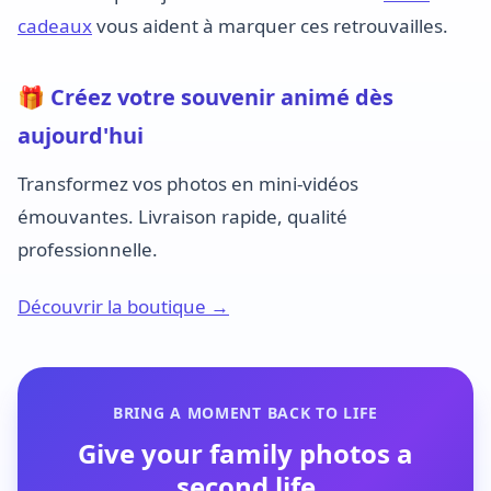
cadeaux
vous aident à marquer ces retrouvailles.
🎁 Créez votre souvenir animé dès
aujourd'hui
Transformez vos photos en mini-vidéos
émouvantes. Livraison rapide, qualité
professionnelle.
Découvrir la boutique →
BRING A MOMENT BACK TO LIFE
Give your family photos a
second life