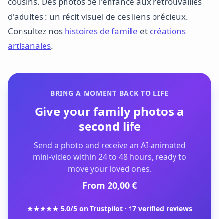
cousins. Des photos de l'enfance aux retrouvailles
d'adultes : un récit visuel de ces liens précieux.
Consultez nos
histoires de famille
et
créations
artisanales
.
BRING A MOMENT BACK TO LIFE
Give your family photos a
second life
Send a photo and receive an AI-animated
mini-video within 24 to 48 hours, ready to
move your loved ones.
From 20,00 €
★★★★★ 5.0/5 on Trustpilot · 17 verified reviews