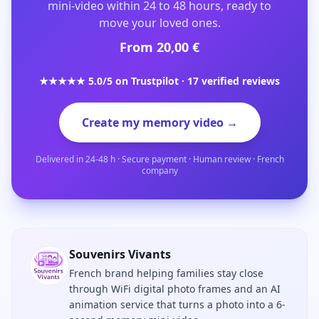
mini-video within 24 to 48 hours, ready to
move your loved ones.
From 20,00 €
★★★★★ 5.0/5 on Trustpilot · 17 verified reviews
Create my memory video →
Delivered in 24-48 h · Secure payment · Human review · French
company
Souvenirs Vivants
French brand helping families stay close
through WiFi digital photo frames and an AI
animation service that turns a photo into a 6-