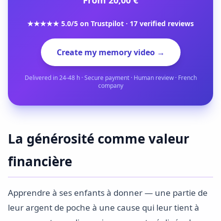
From 20,00 €
★★★★★ 5.0/5 on Trustpilot · 17 verified reviews
Create my memory video →
Delivered in 24-48 h · Secure payment · Human review · French
company
La générosité comme valeur
financière
Apprendre à ses enfants à donner — une partie de
leur argent de poche à une cause qui leur tient à