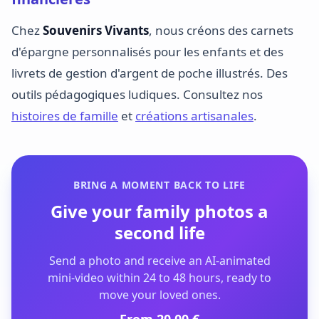
Chez
Souvenirs Vivants
, nous créons des carnets
d'épargne personnalisés pour les enfants et des
livrets de gestion d'argent de poche illustrés. Des
outils pédagogiques ludiques. Consultez nos
histoires de famille
et
créations artisanales
.
BRING A MOMENT BACK TO LIFE
Give your family photos a
second life
Send a photo and receive an AI-animated
mini-video within 24 to 48 hours, ready to
move your loved ones.