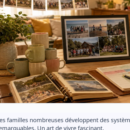
es familles nombreuses développent des systèmes
emarquables. Un art de vivre fascinant.