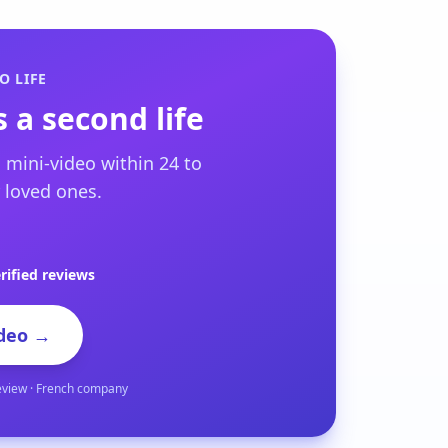
O LIFE
 a second life
 mini-video within 24 to
 loved ones.
rified reviews
deo →
eview · French company