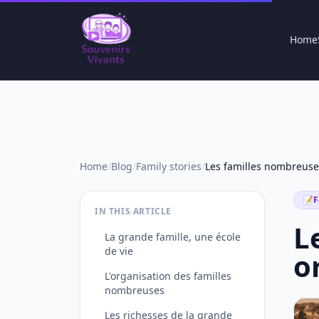
Home
Home
/
Blog
/
Family stories
/
📝
F
IN THIS ARTICLE
L
La grande famille, une école
de vie
o
L'organisation des familles
nombreuses
Les richesses de la grande