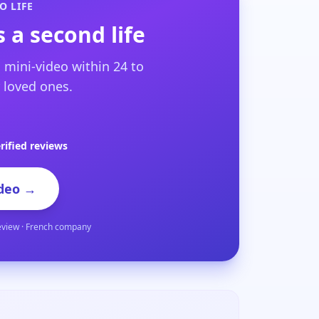
O LIFE
 a second life
 mini-video within 24 to
 loved ones.
rified reviews
deo →
eview · French company