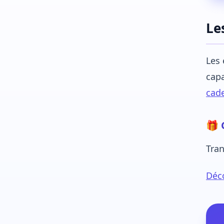
Le
Les 
capa
cad
🎁 
Tran
Déco