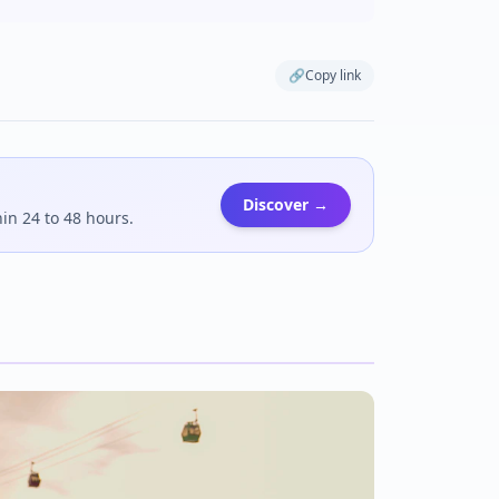
🔗
Copy link
Discover →
hin 24 to 48 hours.