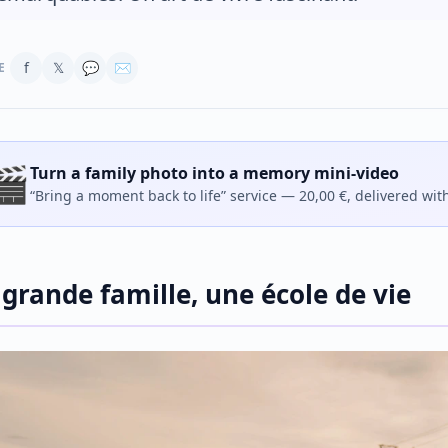
f
𝕏
💬
✉
E
🎬
Turn a family photo into a memory mini-video
“Bring a moment back to life” service — 20,00 €, delivered wit
 grande famille, une école de vie