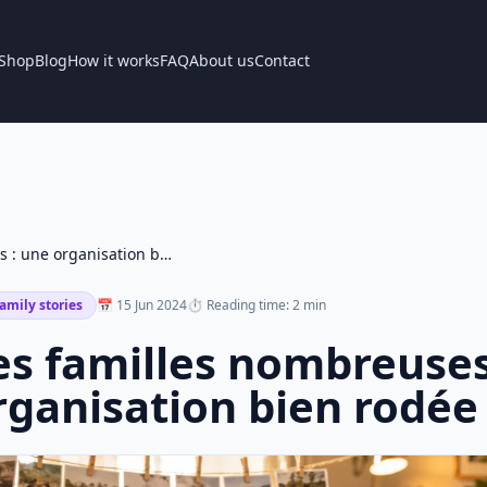
Shop
Blog
How it works
FAQ
About us
Contact
Les familles nombreuses : une organisation bien rodée
amily stories
📅 15 Jun 2024
⏱ Reading time: 2 min
es familles nombreuses
rganisation bien rodée