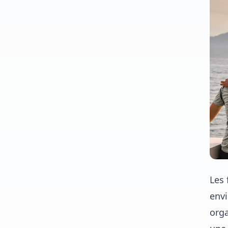
Les 
envi
orga