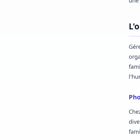
une 
L'
Gére
orga
fami
l'hu
Pho
Che
dive
fami