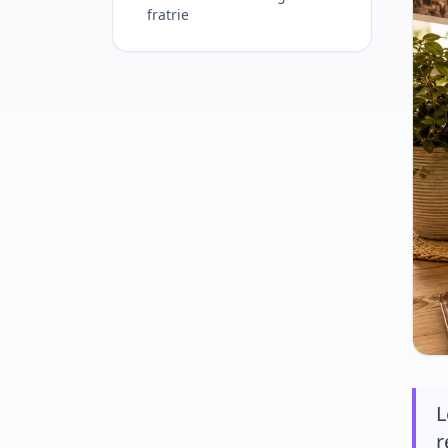
fratrie
L
r