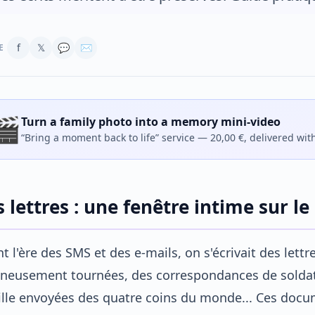
f
𝕏
💬
✉
E
🎬
Turn a family photo into a memory mini-video
“Bring a moment back to life” service — 20,00 €, delivered wit
s lettres : une fenêtre intime sur le
t l'ère des SMS et des e-mails, on s'écrivait des lett
neusement tournées, des correspondances de soldats
lle envoyées des quatre coins du monde... Ces docu