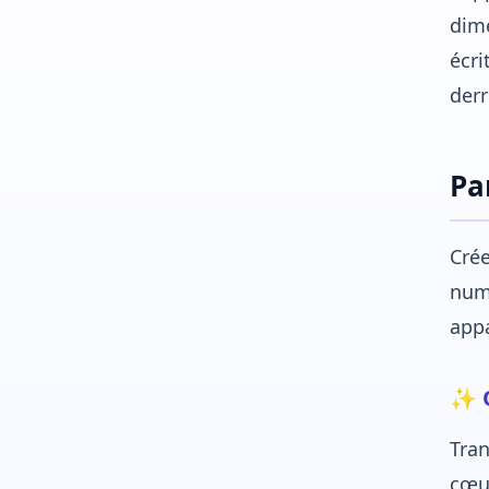
dime
écri
derr
Pa
Crée
numé
appa
✨ O
Tra
cœur