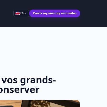
EN
Create my memory mini-video
 vos grands-
onserver