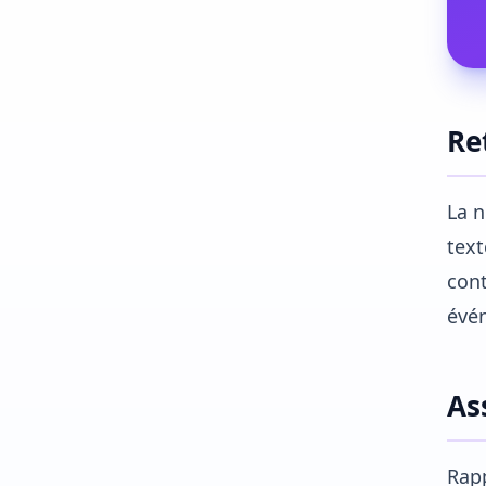
Re
La n
text
cont
évén
As
Rapp