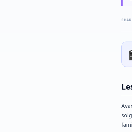
SHAR
Le
Avan
soig
fami