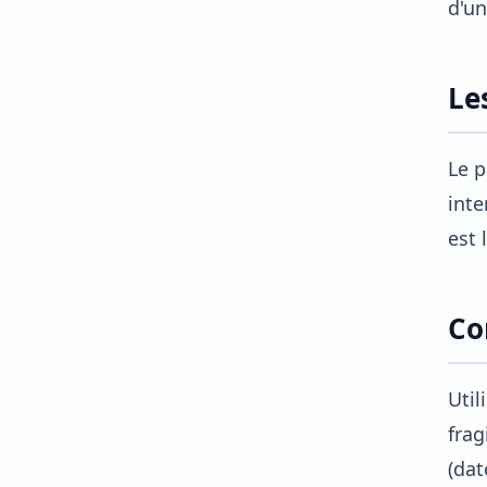
d'un
Le
Le p
inte
est 
Co
Util
frag
(dat