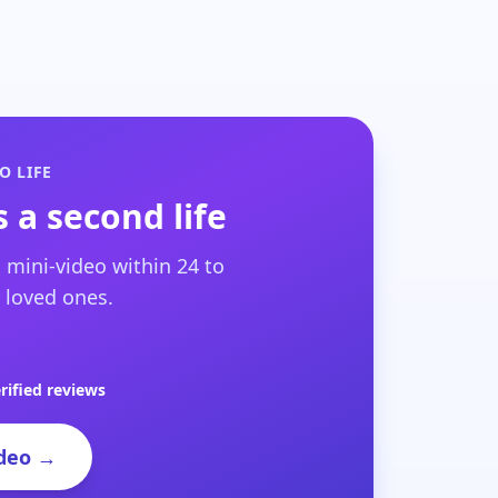
O LIFE
 a second life
 mini-video within 24 to
 loved ones.
rified reviews
deo →