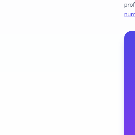
prof
numé