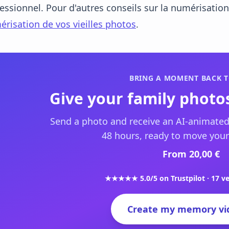
essionnel. Pour d'autres conseils sur la numérisation
risation de vos vieilles photos
.
BRING A MOMENT BACK T
Give your family photos
Send a photo and receive an AI-animated
48 hours, ready to move your
From 20,00 €
★★★★★ 5.0/5 on Trustpilot · 17 ve
Create my memory vi