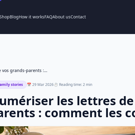
Shop
Blog
How it works
FAQ
About us
Contact
Numériser les lettres de vos grands-parents : comment les conserver
amily stories
📅 29 Mar 2026
⏱ Reading time: 2 min
umériser les lettres de
arents : comment les c