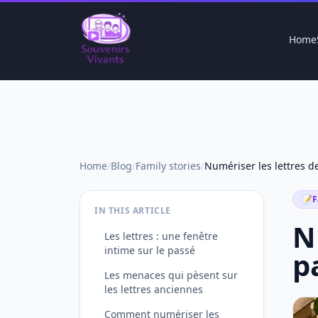
Home
Home
/
Blog
/
Family stories
/
📝
F
IN THIS ARTICLE
N
Les lettres : une fenêtre
intime sur le passé
p
Les menaces qui pèsent sur
les lettres anciennes
Comment numériser les