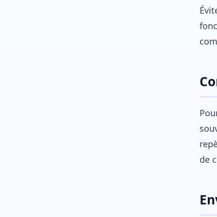
Évit
fonc
comp
Co
Pour
souv
repè
de c
En