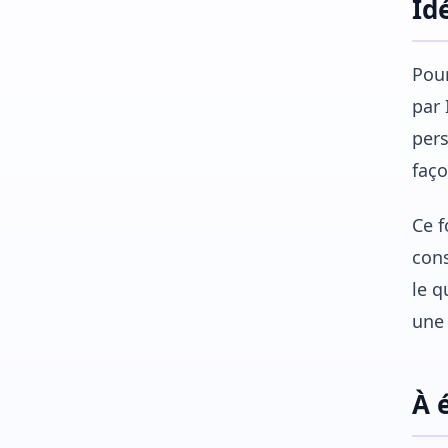
Id
Pour
par 
pers
faço
Ce f
cons
le q
une 
À 