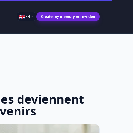
EN
Create my memory mini-video
ées deviennent
uvenirs