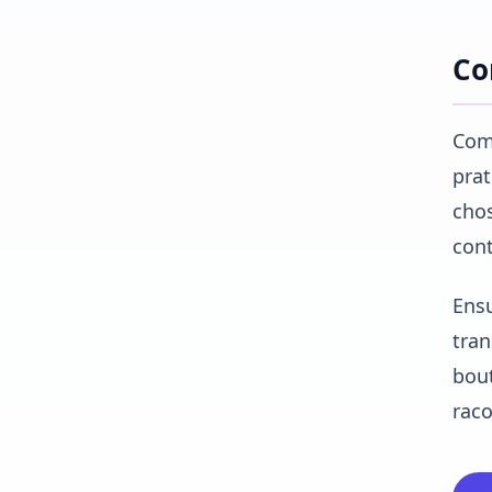
Co
Comm
prat
chos
cont
Ensu
tran
bout
raco