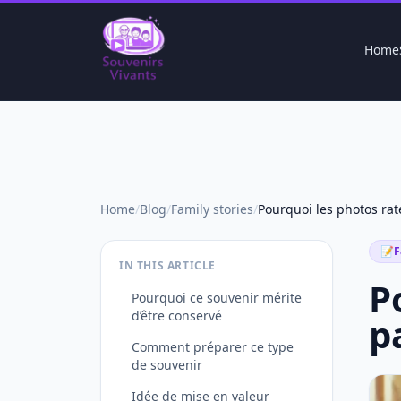
Home
Home
/
Blog
/
Family stories
/
📝
F
IN THIS ARTICLE
P
Pourquoi ce souvenir mérite
d’être conservé
p
Comment préparer ce type
de souvenir
Idée de mise en valeur