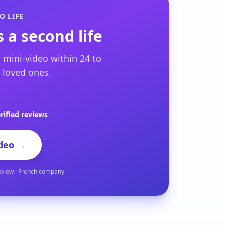
O LIFE
 a second life
 mini-video within 24 to
 loved ones.
rified reviews
deo →
eview · French company