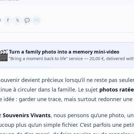
f
𝕏
💬
✉
E
🎬
Turn a family photo into a memory mini-video
“Bring a moment back to life” service — 20,00 €, delivered wit
ouvenir devient précieux lorsqu’il ne reste pas seul
inue à circuler dans la famille. Le sujet
photos ratée
e idée : garder une trace, mais surtout redonner une
z
Souvenirs Vivants
, nous pensons qu’une photo, un
coup plus qu’un simple fichier. C’est parfois une pet