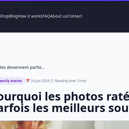
Shop
Blog
How it works
FAQ
About us
Contact
Pourquoi les photos ratées deviennent parfois les meilleurs souvenirs
amily stories
📅 24 Jun 2026
⏱ Reading time: 3 min
ourquoi les photos rat
arfois les meilleurs so