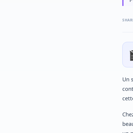
SHAR
Un s
cont
cett
Che
beau