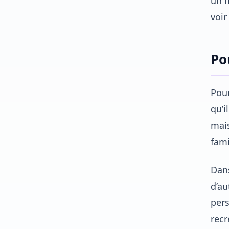
un m
voir
Po
Pour
qu’i
mais
fami
Dans
d’au
pers
recré