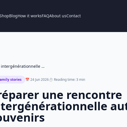
Shop
Blog
How it works
FAQ
About us
Contact
Préparer une rencontre intergénérationnelle autour des souvenirs
amily stories
📅 24 Jun 2026
⏱ Reading time: 3 min
réparer une rencontre
ntergénérationnelle au
ouvenirs