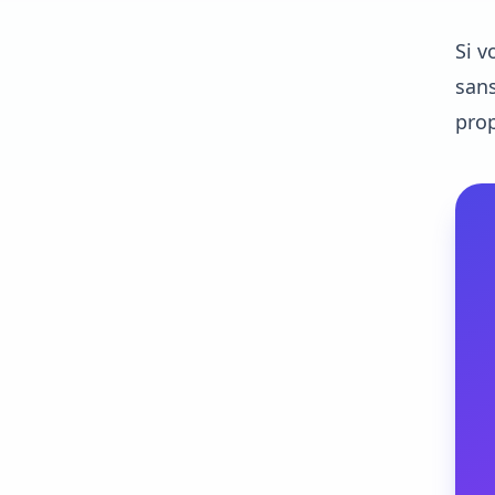
Si v
sans
prop