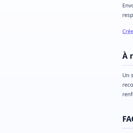
Envo
res
Crée
À 
Un s
reco
renf
FA