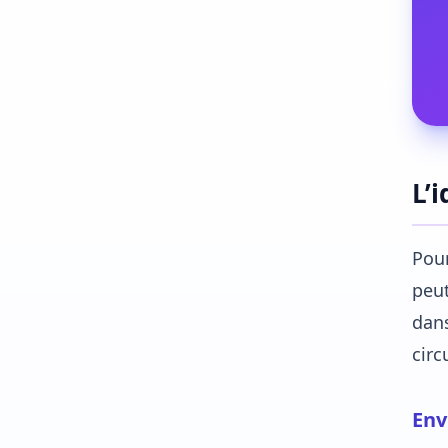
L’
Pour
peut
dans
circ
Env