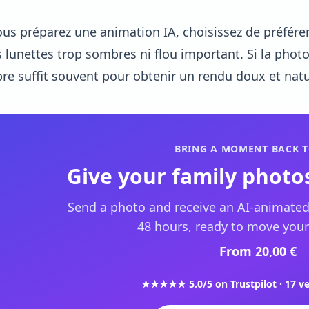
ous préparez une animation IA, choisissez de préféren
 lunettes trop sombres ni flou important. Si la phot
re suffit souvent pour obtenir un rendu doux et natu
BRING A MOMENT BACK T
Give your family photos
Send a photo and receive an AI-animated
48 hours, ready to move your
From 20,00 €
★★★★★ 5.0/5 on Trustpilot · 17 ve