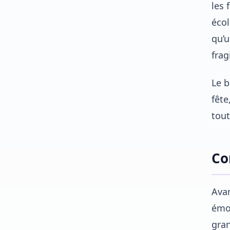
les 
écol
qu’u
frag
Le b
fête
tout
Co
Avan
émot
gran