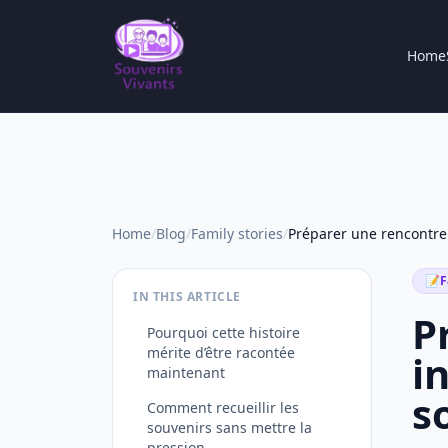
Home
Home
/
Blog
/
Family stories
/
📝
F
IN THIS ARTICLE
P
Pourquoi cette histoire
mérite d’être racontée
i
maintenant
s
Comment recueillir les
souvenirs sans mettre la
pression