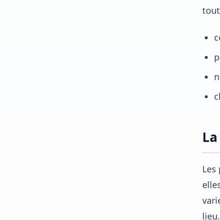
tout
c
p
n
c
La
Les 
elle
vari
lieu.