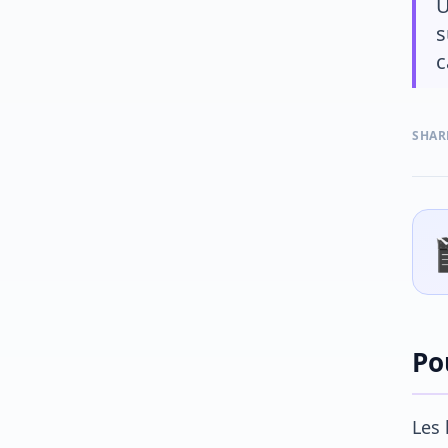
U
s
c
SHAR
Po
Les 