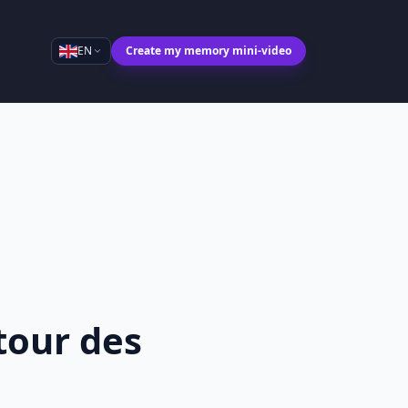
EN
Create my memory mini-video
tour des