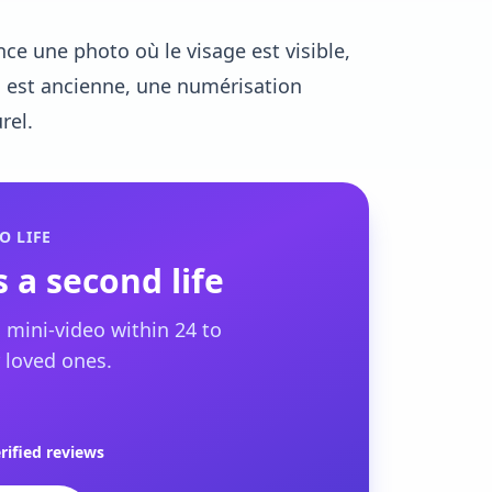
ce une photo où le visage est visible,
o est ancienne, une numérisation
rel.
O LIFE
 a second life
 mini-video within 24 to
 loved ones.
rified reviews