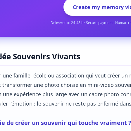
Create my memory vi
Delivered in 24-48 h · Secure payment · Human r
idée Souvenirs Vivants
 une famille, école ou association qui veut créer u
 transformer une photo choisie en mini-vidéo souven
 une expérience plus large avec un cadre photo conne
uler l’émotion : le souvenir ne reste pas enfermé dans 
ie de créer un souvenir qui touche vraiment 