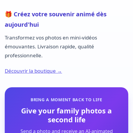
🎁 Créez votre souvenir animé dès
aujourd'hui
Transformez vos photos en mini-vidéos
émouvantes. Livraison rapide, qualité
professionnelle.
Découvrir la boutique →
BRING A MOMENT BACK TO LIFE
Give your family photos a
second life
Send a photo and receive an AI-animated