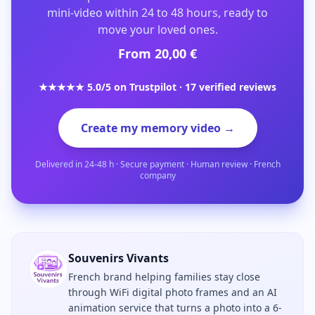
mini-video within 24 to 48 hours, ready to
move your loved ones.
From 20,00 €
★★★★★ 5.0/5 on Trustpilot · 17 verified reviews
Create my memory video →
Delivered in 24-48 h · Secure payment · Human review · French
company
Souvenirs Vivants
French brand helping families stay close
through WiFi digital photo frames and an AI
animation service that turns a photo into a 6-