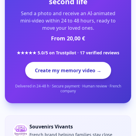
second life
Send a photo and receive an AI-animated
mini-video within 24 to 48 hours, ready to
move your loved ones.
From 20,00 €
★★★★★ 5.0/5 on Trustpilot · 17 verified reviews
Create my memory video →
Delivered in 24-48 h · Secure payment · Human review · French
company
Souvenirs Vivants
French brand helping families stay close