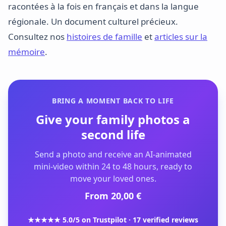
racontées à la fois en français et dans la langue
régionale. Un document culturel précieux.
Consultez nos
histoires de famille
et
articles sur la
mémoire
.
BRING A MOMENT BACK TO LIFE
Give your family photos a
second life
Send a photo and receive an AI-animated
mini-video within 24 to 48 hours, ready to
move your loved ones.
From 20,00 €
★★★★★ 5.0/5 on Trustpilot · 17 verified reviews