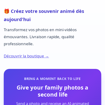
🎁 Créez votre souvenir animé dès
aujourd'hui
Transformez vos photos en mini-vidéos
émouvantes. Livraison rapide, qualité
professionnelle.
Découvrir la boutique →
BRING A MOMENT BACK TO LIFE
Give your family photos a
second life
Send a photo and receive an AI-animated