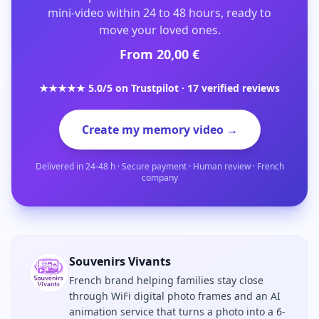
mini-video within 24 to 48 hours, ready to
move your loved ones.
From 20,00 €
★★★★★ 5.0/5 on Trustpilot · 17 verified reviews
Create my memory video →
Delivered in 24-48 h · Secure payment · Human review · French
company
Souvenirs Vivants
French brand helping families stay close
through WiFi digital photo frames and an AI
animation service that turns a photo into a 6-