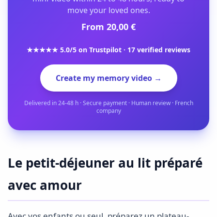
move your loved ones.
From 20,00 €
★★★★★ 5.0/5 on Trustpilot · 17 verified reviews
Create my memory video →
Delivered in 24-48 h · Secure payment · Human review · French
company
Le petit-déjeuner au lit préparé
avec amour
Avec vos enfants ou seul, préparez un plateau-