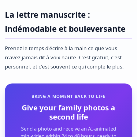
La lettre manuscrite :
indémodable et bouleversante
Prenez le temps d'écrire à la main ce que vous
n'avez jamais dit à voix haute. C'est gratuit, c'est
personnel, et c'est souvent ce qui compte le plus.
BRING A MOMENT BACK TO LIFE
Give your family photos a
second life
Send a photo and receive an AI-animated
mini-video within 24 to 48 hours, ready to