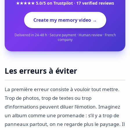
★★★★★ 5.0/5 on Trustpilot · 17 verified reviews
Create my memory video →
Delivered in 24-48 h · Secure payment · Human review · French
company
Les erreurs à éviter
La première erreur consiste à vouloir tout mettre.
Trop de photos, trop de textes ou trop
d’informations peuvent diluer l’émotion. Imaginez
un album comme une promenade : s’il y a trop de
panneaux partout, on ne regarde plus le paysage. Il