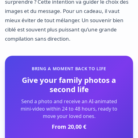
surprendre ? Cette intention va guider le choix des
images et du message. Pour un cadeau, il vaut
mieux éviter de tout mélanger. Un souvenir bien
ciblé est souvent plus puissant qu’une grande
compilation sans direction.
BRING A MOMENT BACK TO LIFE
Give your family photos a
second life
Send a photo and receive an AI-animated
mini-video within 24 to 48 hours, ready to
move your loved ones.
From 20,00 €