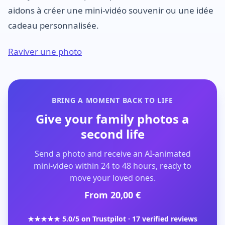
aidons à créer une mini-vidéo souvenir ou une idée
cadeau personnalisée.
Raviver une photo
BRING A MOMENT BACK TO LIFE
Give your family photos a
second life
Send a photo and receive an AI-animated
mini-video within 24 to 48 hours, ready to
move your loved ones.
From 20,00 €
★★★★★ 5.0/5 on Trustpilot · 17 verified reviews