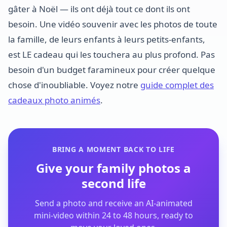
gâter à Noël — ils ont déjà tout ce dont ils ont
besoin. Une vidéo souvenir avec les photos de toute
la famille, de leurs enfants à leurs petits-enfants,
est LE cadeau qui les touchera au plus profond. Pas
besoin d'un budget faramineux pour créer quelque
chose d'inoubliable. Voyez notre
guide complet des
cadeaux photo animés
.
BRING A MOMENT BACK TO LIFE
Give your family photos a
second life
Send a photo and receive an AI-animated
mini-video within 24 to 48 hours, ready to