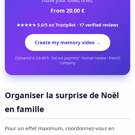
move your loved ones.
From 20,00 €
★★★★★ 5.0/5 on Trustpilot · 17 verified reviews
Create my memory video →
Delivered in 24-48 h · Secure payment · Human review · French
company
Organiser la surprise de Noël
en famille
Pour un effet maximum, coordonnez-vous en