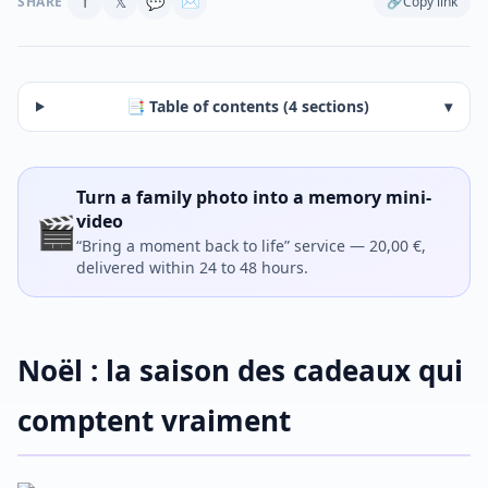
f
𝕏
💬
✉
SHARE
🔗
Copy link
📑 Table of contents (4 sections)
▾
Turn a family photo into a memory mini-
🎬
video
“Bring a moment back to life” service — 20,00 €,
delivered within 24 to 48 hours.
Noël : la saison des cadeaux qui
comptent vraiment