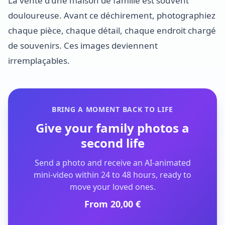
La vente d'une maison de famille est souvent
douloureuse. Avant ce déchirement, photographiez
chaque pièce, chaque détail, chaque endroit chargé
de souvenirs. Ces images deviennent
irremplaçables.
BRING A MOMENT BACK TO LIFE
Give your family photos a
second life
Send a photo and receive an AI-animated
mini-video within 24 to 48 hours, ready to
move your loved ones.
From 20,00 €