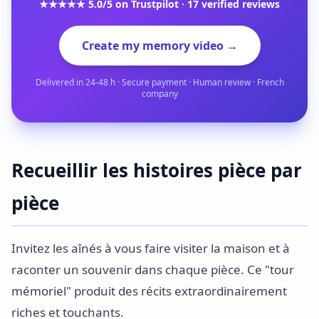
★★★★★ 5.0/5 on Trustpilot · 17 verified reviews
Create my memory video →
Delivered in 24-48 h · Secure payment · Human review · French
company
Recueillir les histoires pièce par
pièce
Invitez les aînés à vous faire visiter la maison et à
raconter un souvenir dans chaque pièce. Ce "tour
mémoriel" produit des récits extraordinairement
riches et touchants.