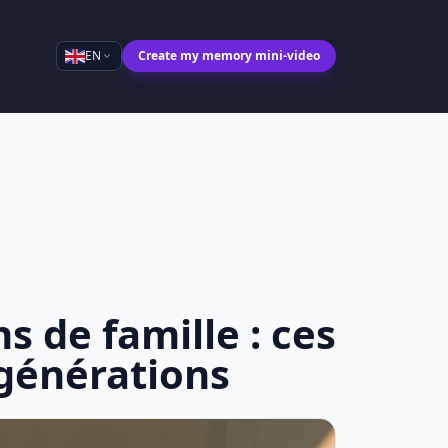
EN
Create my memory mini-video
 de famille : ces
 générations