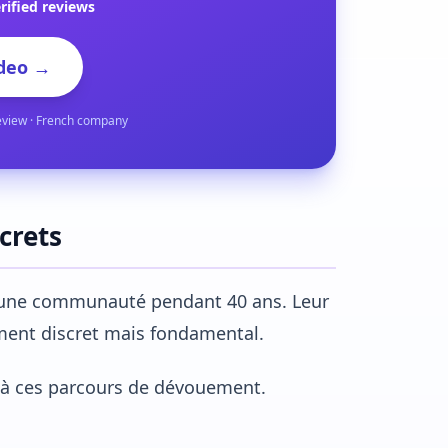
rified reviews
deo →
eview · French company
crets
à une communauté pendant 40 ans. Leur
ment discret mais fondamental.
 à ces parcours de dévouement.