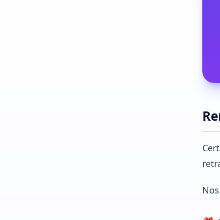
Re
Cer
ret
No