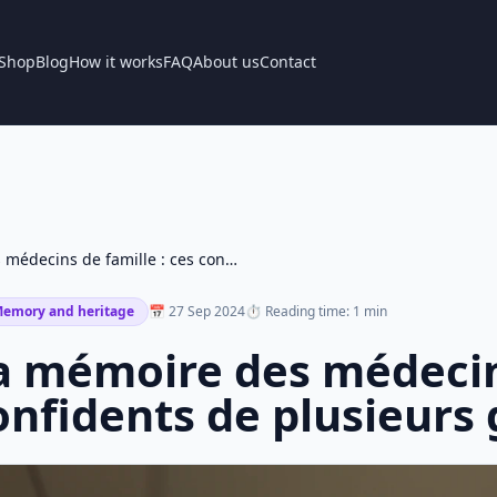
Shop
Blog
How it works
FAQ
About us
Contact
La mémoire des médecins de famille : ces confidents de plusieurs générations
emory and heritage
📅 27 Sep 2024
⏱ Reading time: 1 min
a mémoire des médecins
onfidents de plusieurs