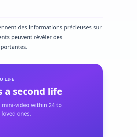
ennent des informations précieuses sur
ments peuvent révéler des
mportantes.
O LIFE
 a second life
 mini-video within 24 to
 loved ones.