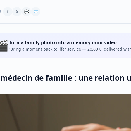
f
𝕏
💬
✉
E
🎬
Turn a family photo into a memory mini-video
“Bring a moment back to life” service — 20,00 €, delivered wit
 médecin de famille : une relation 