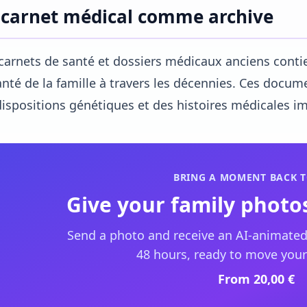
 carnet médical comme archive
carnets de santé et dossiers médicaux anciens conti
anté de la famille à travers les décennies. Ces docu
ispositions génétiques et des histoires médicales i
BRING A MOMENT BACK T
Give your family photos
Send a photo and receive an AI-animated
48 hours, ready to move your
From 20,00 €