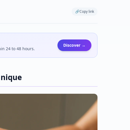
🔗
Copy link
Discover →
hin 24 to 48 hours.
unique