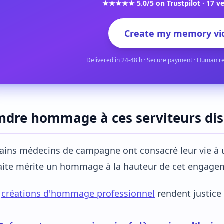
★★★★★ 5.0/5 on Trustpilot · 17 ve
Create my memory vi
Delivered in 24-48 h · Secure payment · Human r
ndre hommage à ces serviteurs dis
tains médecins de campagne ont consacré leur vie 
raite mérite un hommage à la hauteur de cet engage
s
créations d'hommage professionnel
rendent justice