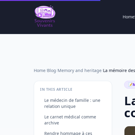
Home
Home
/
Blog
/
Memory and heritage
/
📝
M
IN THIS ARTICLE
L
Le médecin de famille : une
relation unique
c
Le carnet médical comme
archive
Rendre hommage à ces