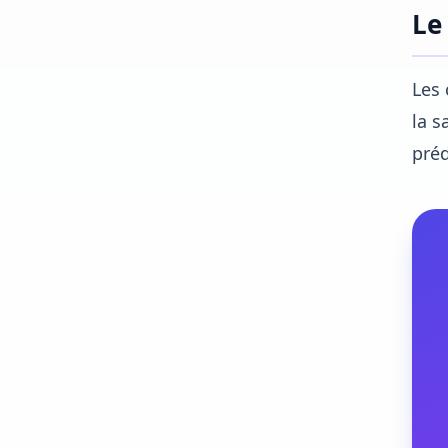
Le
Les 
la s
préd