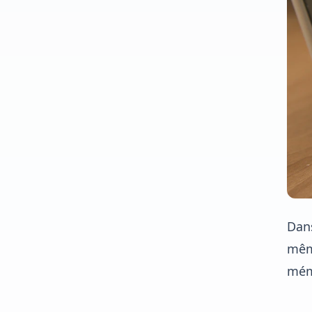
Dans
même
mém