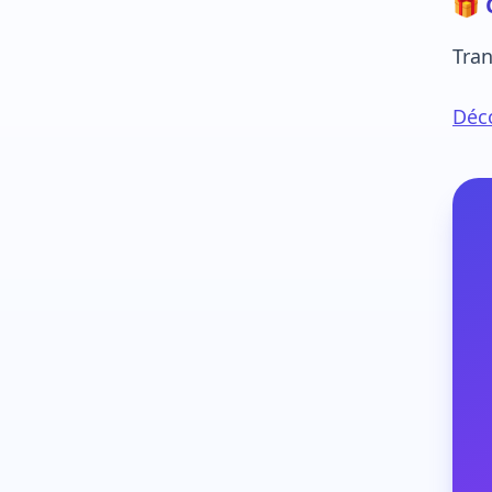
🎁 
Tran
Déco