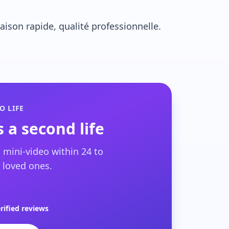
ison rapide, qualité professionnelle.
O LIFE
 a second life
 mini-video within 24 to
 loved ones.
rified reviews