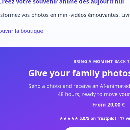
Créez votre souvenir animé dès aujourd'hui
sformez vos photos en mini-vidéos émouvantes. Livra
uvrir la boutique →
BRING A MOMENT BACK T
Give your family photos
Send a photo and receive an AI-animated
48 hours, ready to move your
From 20,00 €
★★★★★ 5.0/5 on Trustpilot · 17 ve