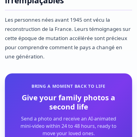
irremplaçables
Les personnes nées avant 1945 ont vécu la
reconstruction de la France. Leurs témoignages sur
cette époque de mutation accélérée sont précieux
pour comprendre comment le pays a changé en
une génération.
BRING A MOMENT BACK TO LIFE
Give your family photos a
second life
Send a photo and receive an AI-animated
mini-video within 24 to 48 hours, ready to
move your loved ones.