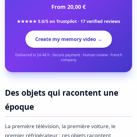
From 20,00 €
★★★★★ 5.0/5 on Trustpilot · 17 verified reviews
Create my memory video →
Delivered in 24-48 h · Secure payment · Human review · French
company
Des objets qui racontent une
époque
La première télévision, la première voiture, le
premier réfrigérateur : ces objets racontent