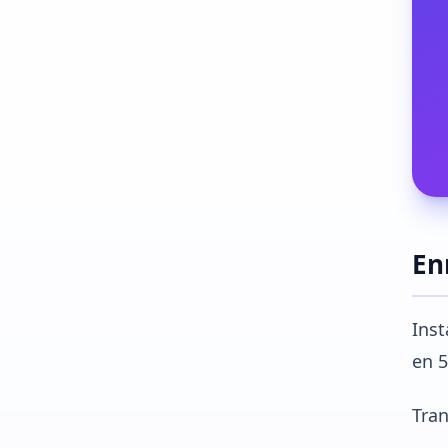
En
Inst
en 5
Tran