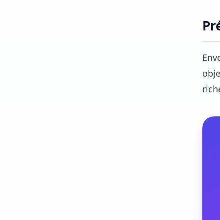
Pr
Envo
obje
rich