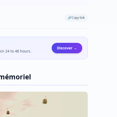
🔗
Copy link
Discover →
hin 24 to 48 hours.
 mémoriel