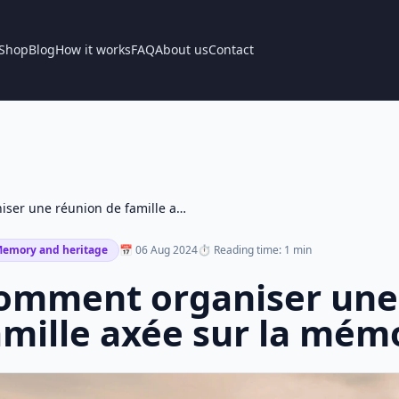
Shop
Blog
How it works
FAQ
About us
Contact
Comment organiser une réunion de famille axée sur la mémoire
emory and heritage
📅 06 Aug 2024
⏱ Reading time: 1 min
omment organiser une
amille axée sur la mém