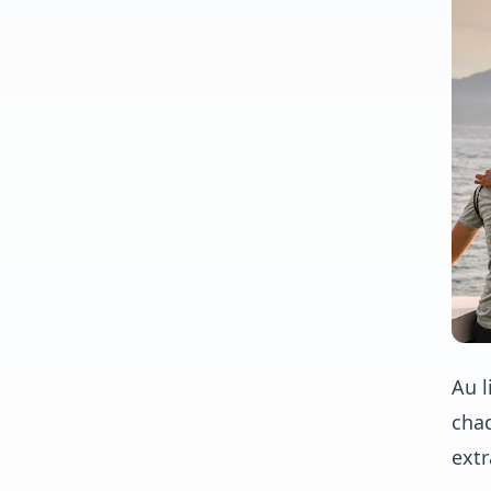
Au l
chaq
extr