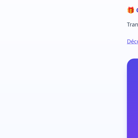
🎁 
Tran
Déco