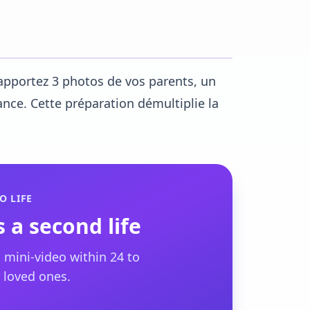
 apportez 3 photos de vos parents, un
ance. Cette préparation démultiplie la
O LIFE
 a second life
 mini-video within 24 to
 loved ones.