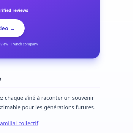
rified reviews
deo →
eview · French company
e
tez chaque aîné à raconter un souvenir
stimable pour les générations futures.
milial collectif
.