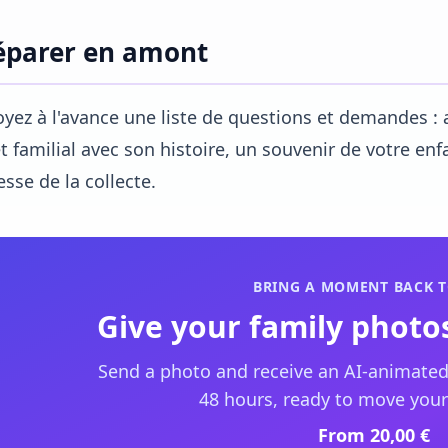
éparer en amont
yez à l'avance une liste de questions et demandes :
t familial avec son histoire, un souvenir de votre enf
esse de la collecte.
BRING A MOMENT BACK T
Give your family photos
Send a photo and receive an AI-animated
48 hours, ready to move your
From 20,00 €