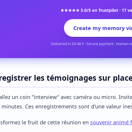
★★★★★ 5.0/5 on Trustpilot · 17 ve
Create my memory vi
Delivered in 24-48 h · Secure payment · Human r
registrer les témoignages sur plac
allez un coin "interview" avec caméra ou micro. Invi
 minutes. Ces enregistrements sont d'une valeur ine
sformez le fruit de cette réunion en
souvenir animé fa