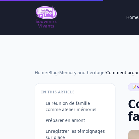
Home
Home
/
Blog
/
Memory and heritage
/
📝
M
IN THIS ARTICLE
C
La réunion de famille
comme atelier mémoriel
f
Préparer en amont
Enregistrer les témoignages
sur place