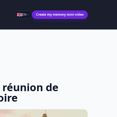
EN
Create my memory mini-video
 réunion de
oire