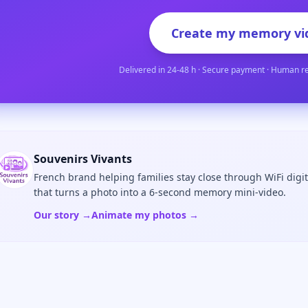
Create my memory vi
Delivered in 24-48 h · Secure payment · Human r
Souvenirs Vivants
French brand helping families stay close through WiFi digi
that turns a photo into a 6-second memory mini-video.
Our story →
Animate my photos →