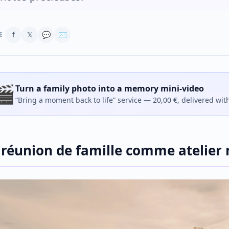
f
𝕏
💬
✉
E
🎬
Turn a family photo into a memory mini-video
“Bring a moment back to life” service — 20,00 €, delivered wit
 réunion de famille comme atelier