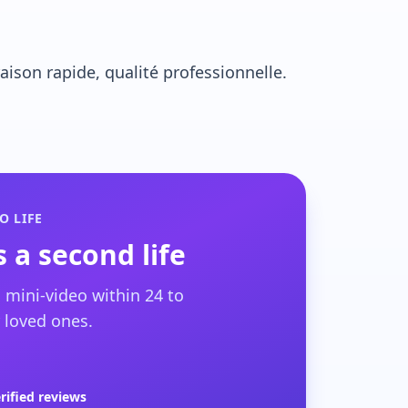
ison rapide, qualité professionnelle.
O LIFE
 a second life
 mini-video within 24 to
 loved ones.
rified reviews