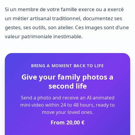
Si un membre de votre famille exerce ou a exercé
un métier artisanal traditionnel, documentez ses
gestes, ses outils, son atelier. Ces images sont d'une
valeur patrimoniale inestimable.
BRING A MOMENT BACK TO LIFE
Give your family photos a
second life
Send a photo and receive an AI-animated
mini-video within 24 to 48 hours, ready to
move your loved ones.
From 20,00 €