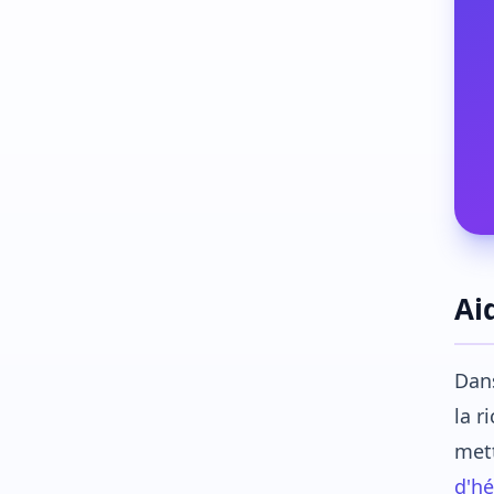
Ai
Dans
la r
mett
d'h