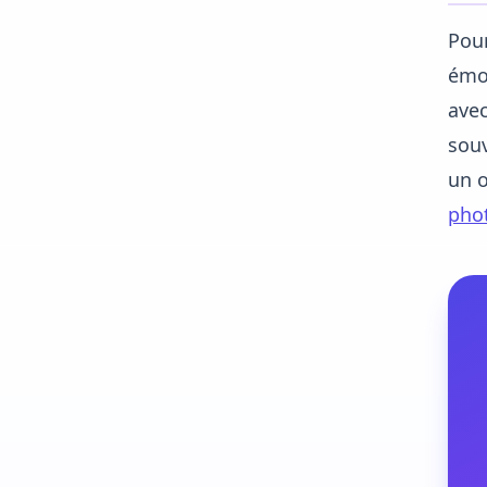
Pour
émot
avec
souv
un o
pho