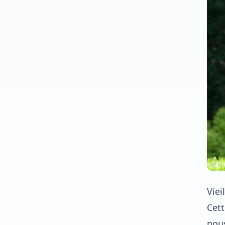
Viei
Cett
nous