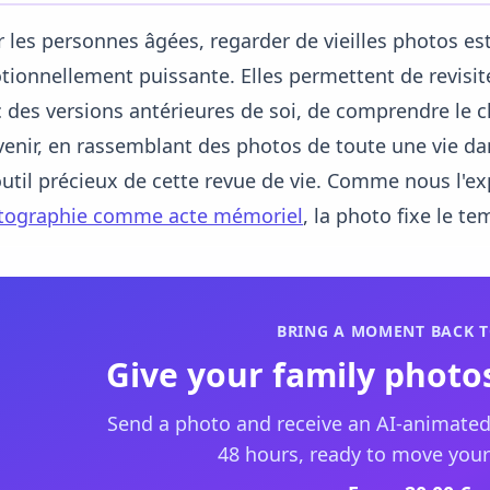
 les personnes âgées, regarder de vieilles photos es
ionnellement puissante. Elles permettent de revisit
 des versions antérieures de soi, de comprendre le 
enir, en rassemblant des photos de toute une vie dan
util précieux de cette revue de vie. Comme nous l'ex
tographie comme acte mémoriel
, la photo fixe le t
BRING A MOMENT BACK T
Give your family photos
Send a photo and receive an AI-animated
48 hours, ready to move your