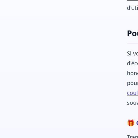
d'ut
Po
Si v
d'éc
hon
pour
coul
souv
🎁 
Tran