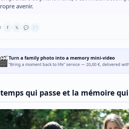
ropre avenir.
f
𝕏
💬
✉
E
🎬
Turn a family photo into a memory mini-video
“Bring a moment back to life” service — 20,00 €, delivered wit
 temps qui passe et la mémoire qui 