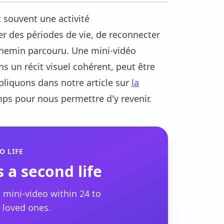
t souvent une activité
er des périodes de vie, de reconnecter
chemin parcouru. Une mini-vidéo
s un récit visuel cohérent, peut être
pliquons dans notre article sur
la
emps pour nous permettre d'y revenir.
O LIFE
 a second life
 mini-video within 24 to
 loved ones.