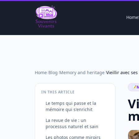
Home
Home
/
Blog
/
Memory and heritage
/
📝
M
IN THIS ARTICLE
V
Le temps qui passe et la
mémoire qui s'enrichit
m
La revue de vie : un
processus naturel et sain
Les photos comme miroirs