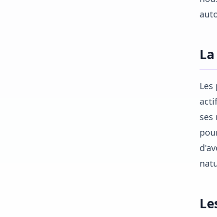
auto
La
Les 
acti
ses 
pour
d'av
natu
Le