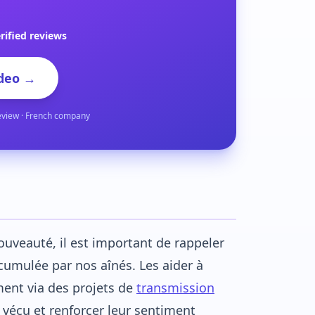
rified reviews
deo →
eview · French company
ouveauté, il est important de rappeler
ccumulée par nos aînés. Les aider à
ent via des projets de
transmission
r vécu et renforcer leur sentiment