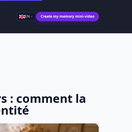
EN
Create my memory mini-video
irs : comment la
ntité