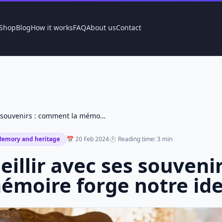
Shop
Blog
How it works
FAQ
About us
Contact
Vieillir avec ses souvenirs : comment la mémoire forge notre identité
emory and heritage
📅 20 Feb 2024
⏱ Reading time: 3 min
ieillir avec ses souven
émoire forge notre ide