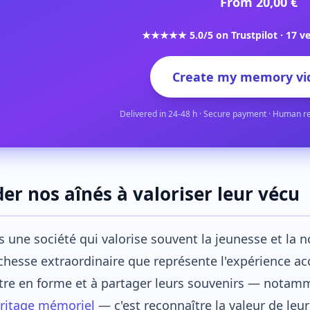
From 20,00 €
★★★★★ 5.0/5 on Trustpilot · 17 ve
Create my memory vi
Delivered in 24-48 h · Secure payment · Human r
der nos aînés à valoriser leur vécu
 une société qui valorise souvent la jeunesse et la n
ichesse extraordinaire que représente l'expérience a
re en forme et à partager leurs souvenirs — notamm
éritage mémoriel
— c'est reconnaître la valeur de leu