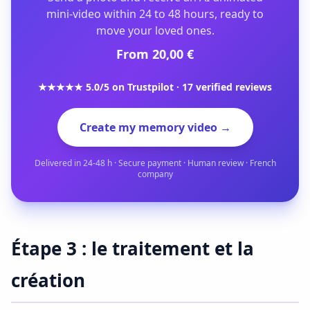
mini-video within 24 to 48 hours, ready to
move your loved ones.
From 20,00 €
★★★★★ 5.0/5 on Trustpilot · 17 verified reviews
Create my memory video →
Delivered in 24-48 h · Secure payment · Human review · French
company
Étape 3 : le traitement et la
création