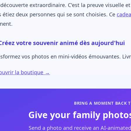
découverte extraordinaire. C'est la preuve visuelle et
 étiez deux personnes qui se sont choisies. Ce
cade
nent.
Créez votre souvenir animé dès aujourd'hui
sformez vos photos en mini-vidéos émouvantes. Livra
uvrir la boutique →
BRING A MOMENT BACK T
Give your family photos
Send a photo and receive an AI-animated