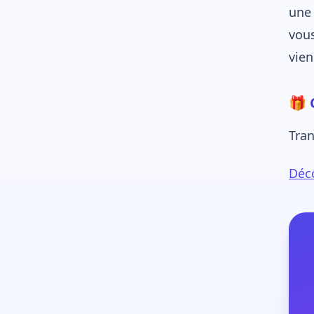
une 
vous
vien
🎁 
Tran
Déco