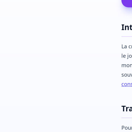
In
La c
le j
mome
souv
cons
Tr
Pour