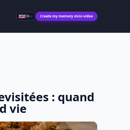
EN
Create my memory mini-video
evisitées : quand
d vie