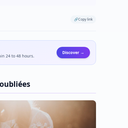
🔗
Copy link
Discover →
hin 24 to 48 hours.
oubliées