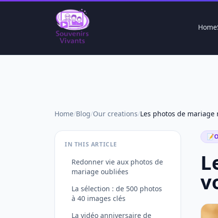
Home
Home
/
Blog
/
Our creations
/
📝
O
IN THIS ARTICLE
L
Redonner vie aux photos de
mariage oubliées
v
La sélection : de 500 photos
à 40 images clés
La vidéo anniversaire de