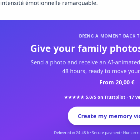
intensité émotionnelle remarquable.
BRING A MOMENT BACK T
Give your family photos
Send a photo and receive an AI-animated
48 hours, ready to move your
From 20,00 €
★★★★★ 5.0/5 on Trustpilot · 17 ve
Create my memory vi
Delivered in 24-48 h · Secure payment · Human r