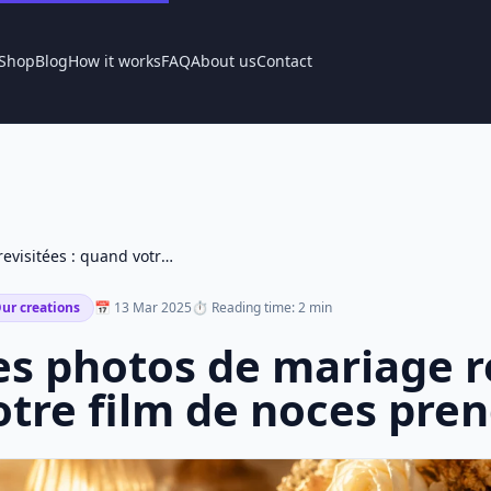
Shop
Blog
How it works
FAQ
About us
Contact
Les photos de mariage revisitées : quand votre film de noces prend vie
ur creations
📅 13 Mar 2025
⏱ Reading time: 2 min
es photos de mariage r
otre film de noces pren