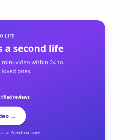
O LIFE
 a second life
 mini-video within 24 to
 loved ones.
rified reviews
deo →
eview · French company