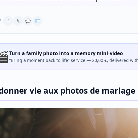
f
𝕏
💬
✉
E
🎬
Turn a family photo into a memory mini-video
“Bring a moment back to life” service — 20,00 €, delivered wit
donner vie aux photos de mariage 