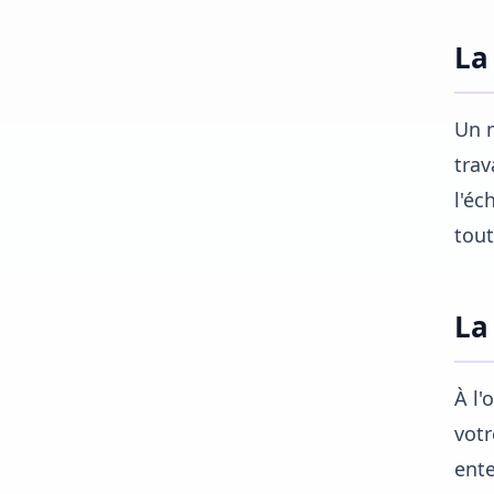
La
Un m
trav
l'éc
tout
La
À l'
votr
ente