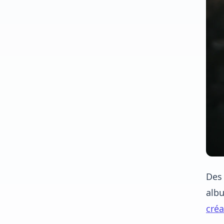
Des 
albu
créa