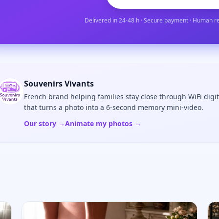
Delivered in 24-48 h · Secure payment · Human r
Souvenirs Vivants
French brand helping families stay close through WiFi digi
that turns a photo into a 6-second memory mini-video.
Our story →
Animate my photos →