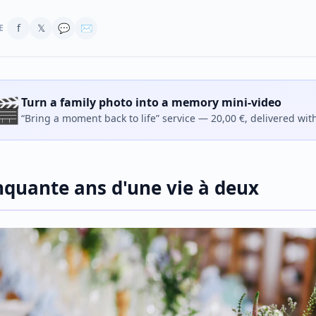
f
𝕏
💬
✉
E
🎬
Turn a family photo into a memory mini-video
“Bring a moment back to life” service — 20,00 €, delivered wit
nquante ans d'une vie à deux