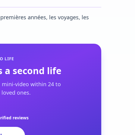
 premières années, les voyages, les
O LIFE
 a second life
 mini-video within 24 to
 loved ones.
rified reviews