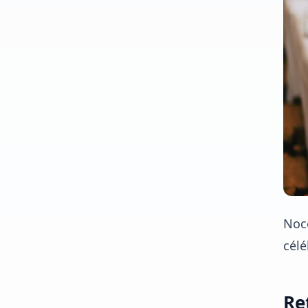
Noce
célé
Re