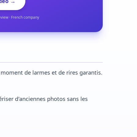
deo →
eview · French company
n moment de larmes et de rires garantis.
iser d'anciennes photos sans les