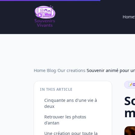
Home
Home
/
Blog
/
Our creations
/
📝
O
IN THIS ARTICLE
S
Cinquante ans d'une vie à
deux
m
Retrouver les photos
d'antan
Une création pour toute la