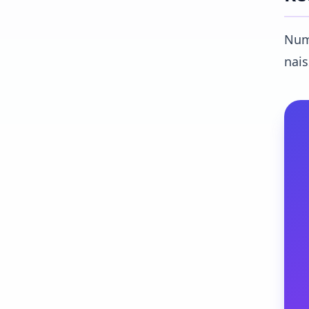
Numé
nai