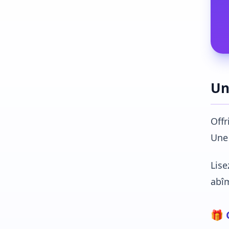
Un
Offr
Une 
Lise
abîm
🎁 