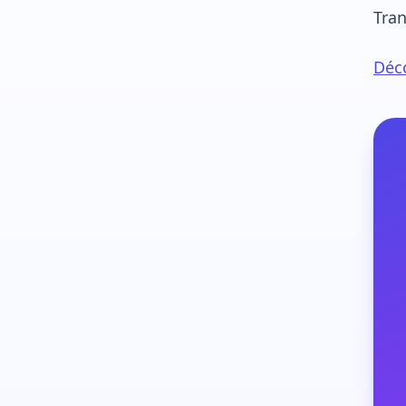
Tran
Déco