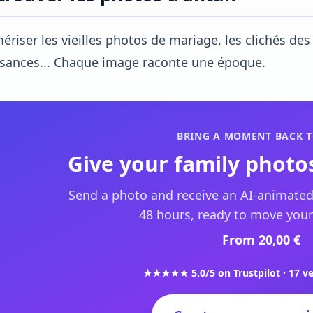
riser les vieilles photos de mariage, les clichés des
ssances... Chaque image raconte une époque.
BRING A MOMENT BACK T
Give your family photos
Send a photo and receive an AI-animated
48 hours, ready to move your
From 20,00 €
★★★★★ 5.0/5 on Trustpilot · 17 ve