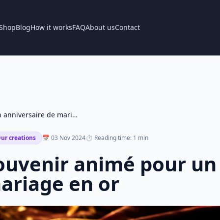
Shop
Blog
How it works
FAQ
About us
Contact
Souvenir animé pour un anniversaire de mariage en or
ur creations
📅 03 Nov 2024
⏱ Reading time: 1 min
ouvenir animé pour un 
ariage en or