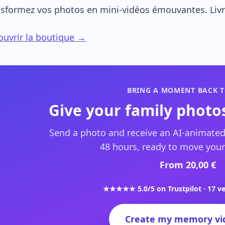
sformez vos photos en mini-vidéos émouvantes. Livra
uvrir la boutique →
BRING A MOMENT BACK T
Give your family photos
Send a photo and receive an AI-animated
48 hours, ready to move your
From 20,00 €
★★★★★ 5.0/5 on Trustpilot · 17 ve
Create my memory vi