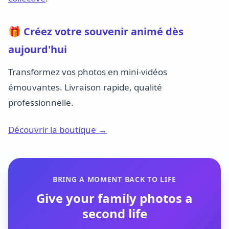
🎁 Créez votre souvenir animé dès
aujourd'hui
Transformez vos photos en mini-vidéos
émouvantes. Livraison rapide, qualité
professionnelle.
Découvrir la boutique →
BRING A MOMENT BACK TO LIFE
Give your family photos a
second life