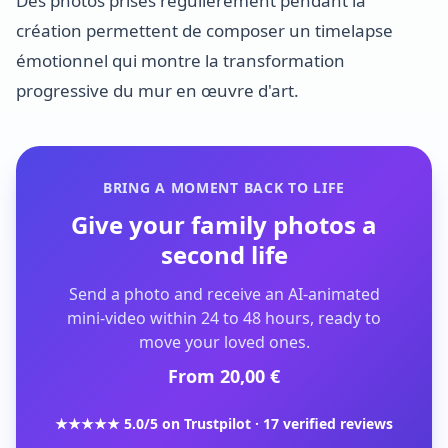
Des photos prises régulièrement pendant la
création permettent de composer un timelapse
émotionnel qui montre la transformation
progressive du mur en œuvre d'art.
BRING A MOMENT BACK TO LIFE
Give your family photos a
second life
Send a photo and receive an AI-animated
mini-video within 24 to 48 hours, ready to
move your loved ones.
From 20,00 €
★★★★★ 5.0/5 on Trustpilot · 17 verified reviews