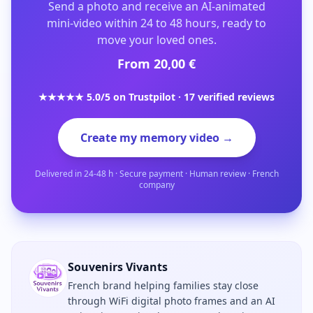
Send a photo and receive an AI-animated
mini-video within 24 to 48 hours, ready to
move your loved ones.
From 20,00 €
★★★★★ 5.0/5 on Trustpilot · 17 verified reviews
Create my memory video →
Delivered in 24-48 h · Secure payment · Human review · French
company
Souvenirs Vivants
French brand helping families stay close
through WiFi digital photo frames and an AI