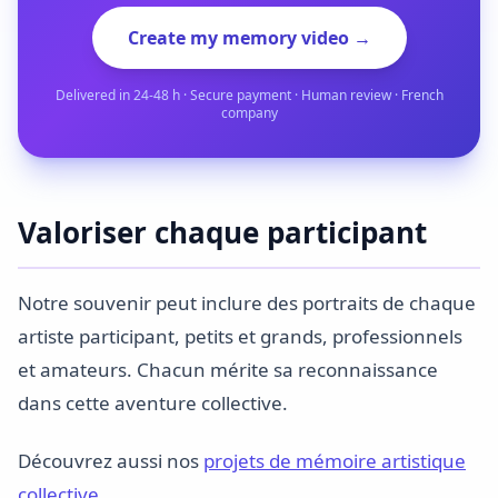
Create my memory video →
Delivered in 24-48 h · Secure payment · Human review · French
company
Valoriser chaque participant
Notre souvenir peut inclure des portraits de chaque
artiste participant, petits et grands, professionnels
et amateurs. Chacun mérite sa reconnaissance
dans cette aventure collective.
Découvrez aussi nos
projets de mémoire artistique
collective
.