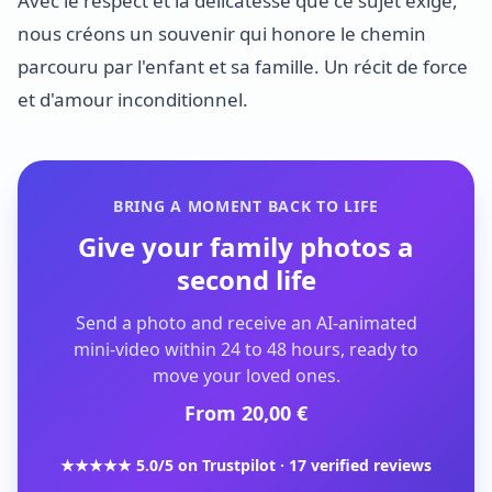
Avec le respect et la délicatesse que ce sujet exige,
nous créons un souvenir qui honore le chemin
parcouru par l'enfant et sa famille. Un récit de force
et d'amour inconditionnel.
BRING A MOMENT BACK TO LIFE
Give your family photos a
second life
Send a photo and receive an AI-animated
mini-video within 24 to 48 hours, ready to
move your loved ones.
From 20,00 €
★★★★★ 5.0/5 on Trustpilot · 17 verified reviews