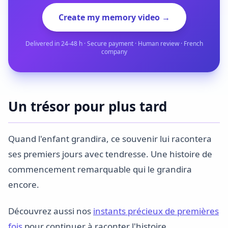
Create my memory video →
Delivered in 24-48 h · Secure payment · Human review · French
company
Un trésor pour plus tard
Quand l'enfant grandira, ce souvenir lui racontera
ses premiers jours avec tendresse. Une histoire de
commencement remarquable qui le grandira
encore.
Découvrez aussi nos
instants précieux de premières
fois
pour continuer à raconter l'histoire.