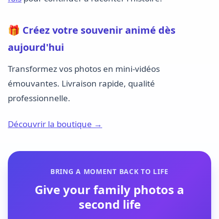
🎁 Créez votre souvenir animé dès
aujourd'hui
Transformez vos photos en mini-vidéos
émouvantes. Livraison rapide, qualité
professionnelle.
Découvrir la boutique →
BRING A MOMENT BACK TO LIFE
Give your family photos a
second life