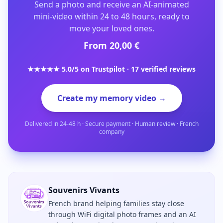
Send a photo and receive an AI-animated
mini-video within 24 to 48 hours, ready to
move your loved ones.
From 20,00 €
★★★★★ 5.0/5 on Trustpilot · 17 verified reviews
Create my memory video →
Delivered in 24-48 h · Secure payment · Human review · French
company
Souvenirs Vivants
French brand helping families stay close
through WiFi digital photo frames and an AI