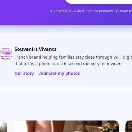
Delivered in 24-48 h · Secure payment · Human r
Souvenirs Vivants
French brand helping families stay close through WiFi digi
that turns a photo into a 6-second memory mini-video.
Our story →
Animate my photos →