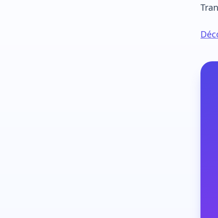
Tran
Déco