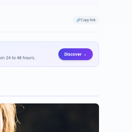
🔗
Copy link
Discover →
hin 24 to 48 hours.