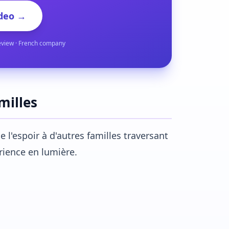
deo →
eview · French company
milles
 l'espoir à d'autres familles traversant
rience en lumière.
.