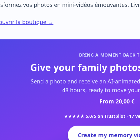
sformez vos photos en mini-vidéos émouvantes. Livra
uvrir la boutique →
BRING A MOMENT BACK T
Give your family photos
Send a photo and receive an AI-animated
48 hours, ready to move your
From 20,00 €
★★★★★ 5.0/5 on Trustpilot · 17 ve
Create my memory vi