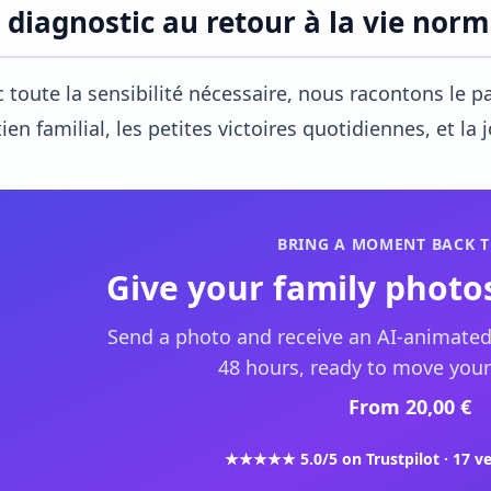
 diagnostic au retour à la vie norm
 toute la sensibilité nécessaire, nous racontons le pa
ien familial, les petites victoires quotidiennes, et la j
BRING A MOMENT BACK T
Give your family photos
Send a photo and receive an AI-animated
48 hours, ready to move your
From 20,00 €
★★★★★ 5.0/5 on Trustpilot · 17 ve