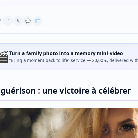
f
𝕏
💬
✉
E
🎬
Turn a family photo into a memory mini-video
“Bring a moment back to life” service — 20,00 €, delivered wit
 guérison : une victoire à célébrer