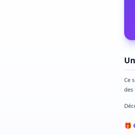
Un
Ce s
des 
Déc
🎁 