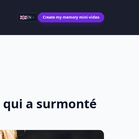
EN
Create my memory mini-video
 qui a surmonté