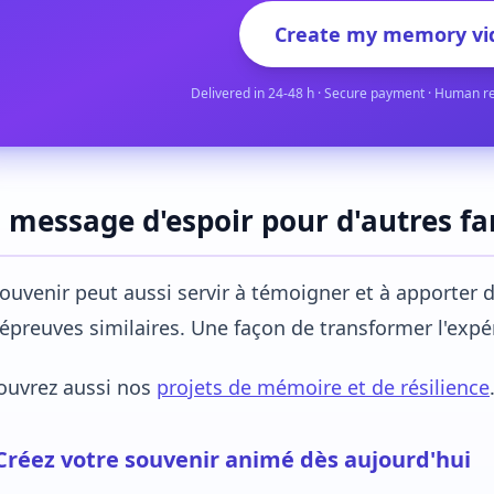
Create my memory vi
Delivered in 24-48 h · Secure payment · Human r
 message d'espoir pour d'autres fa
ouvenir peut aussi servir à témoigner et à apporter de
épreuves similaires. Une façon de transformer l'expé
ouvrez aussi nos
projets de mémoire et de résilience
Créez votre souvenir animé dès aujourd'hui