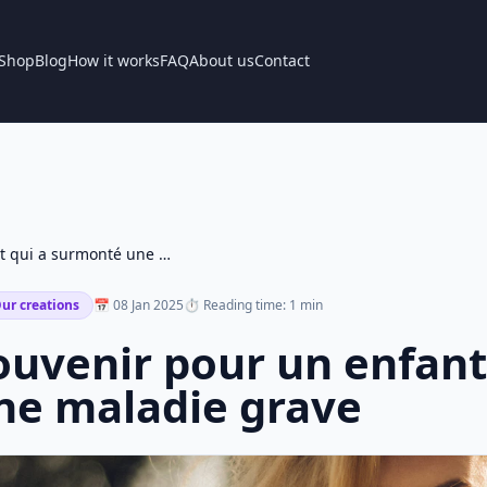
Shop
Blog
How it works
FAQ
About us
Contact
Souvenir pour un enfant qui a surmonté une maladie grave
ur creations
📅 08 Jan 2025
⏱ Reading time: 1 min
ouvenir pour un enfant
ne maladie grave