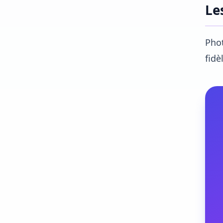
Le
Phot
fidè