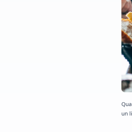
Qua
un l