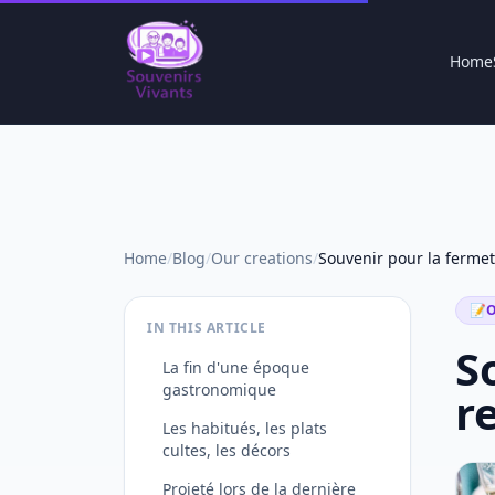
Home
Home
/
Blog
/
Our creations
/
📝
O
IN THIS ARTICLE
S
La fin d'une époque
gastronomique
r
Les habitués, les plats
cultes, les décors
Projeté lors de la dernière