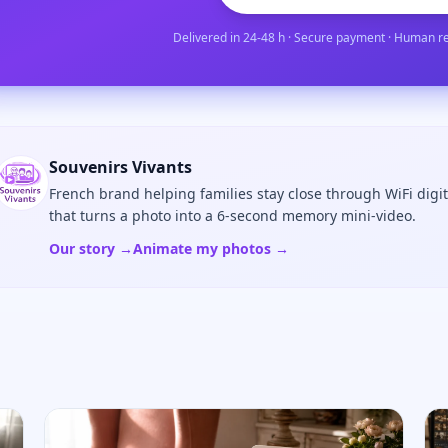
Delivered in 24-48 h · Secure payment · Human r
Souvenirs Vivants
French brand helping families stay close through WiFi digi
that turns a photo into a 6-second memory mini-video.
Our story →
Animate my photos →