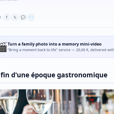
f
𝕏
💬
✉
E
🎬
Turn a family photo into a memory mini-video
“Bring a moment back to life” service — 20,00 €, delivered wit
 fin d'une époque gastronomique