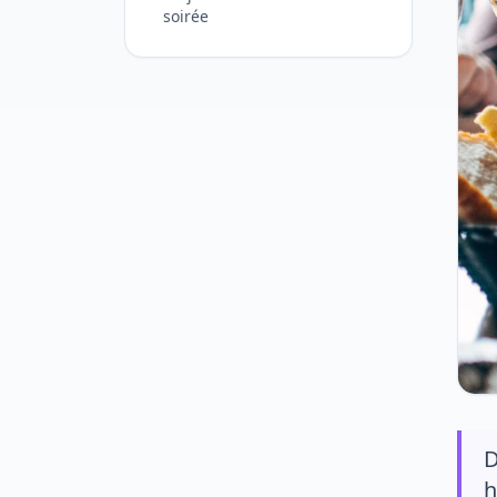
soirée
D
h