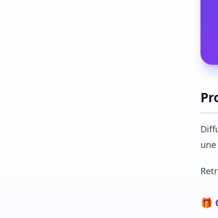
Pr
Diff
une 
Ret
🎁 