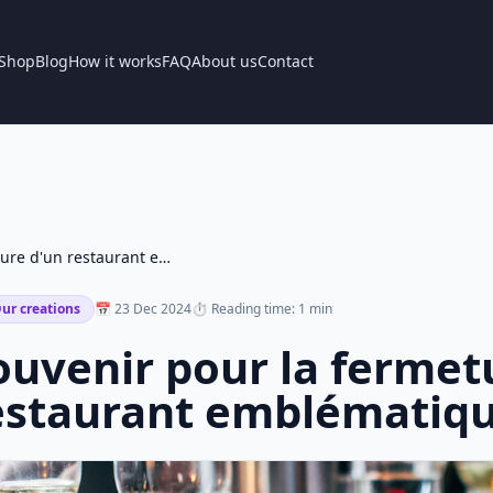
Shop
Blog
How it works
FAQ
About us
Contact
Souvenir pour la fermeture d'un restaurant emblématique
ur creations
📅 23 Dec 2024
⏱ Reading time: 1 min
ouvenir pour la fermet
estaurant emblématiq