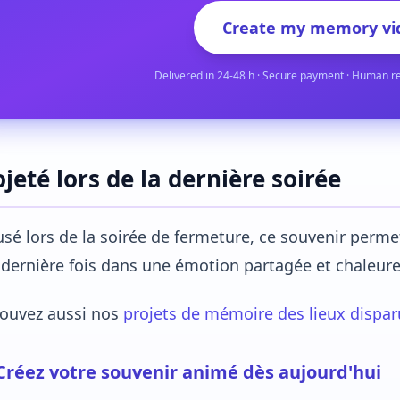
Create my memory vi
Delivered in 24-48 h · Secure payment · Human r
ojeté lors de la dernière soirée
usé lors de la soirée de fermeture, ce souvenir perme
dernière fois dans une émotion partagée et chaleur
rouvez aussi nos
projets de mémoire des lieux dispar
Créez votre souvenir animé dès aujourd'hui