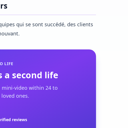
ors
quipes qui se sont succédé, des clients
émouvant.
O LIFE
 a second life
 mini-video within 24 to
 loved ones.
rified reviews