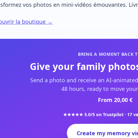
sformez vos photos en mini-vidéos émouvantes. Livra
uvrir la boutique →
BRING A MOMENT BACK T
Give your family photos
Send a photo and receive an AI-animated
48 hours, ready to move your
From 20,00 €
★★★★★ 5.0/5 on Trustpilot · 17 ve
Create my memory vi