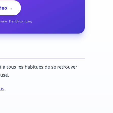
deo →
eview · French company
t à tous les habitués de se retrouver
euse.
us
.