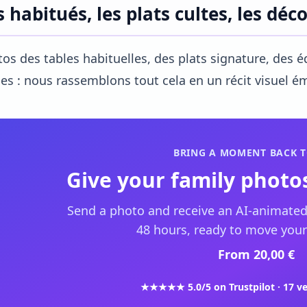
s habitués, les plats cultes, les déc
os des tables habituelles, des plats signature, des é
les : nous rassemblons tout cela en un récit visuel 
BRING A MOMENT BACK T
Give your family photos
Send a photo and receive an AI-animated
48 hours, ready to move your
From 20,00 €
★★★★★ 5.0/5 on Trustpilot · 17 ve