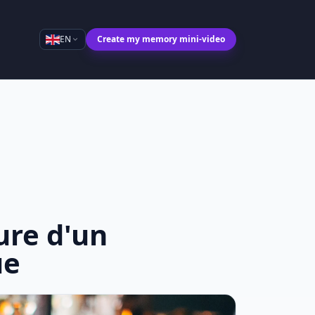
EN
Create my memory mini-video
ure d'un
ue