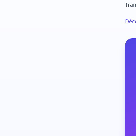
Tran
Déco