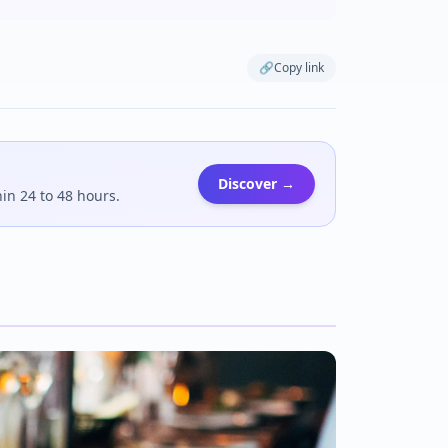
🔗
Copy link
Discover →
hin 24 to 48 hours.