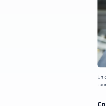
Un d
cour
Co