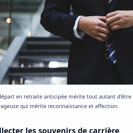
épart en retraite anticipée mérite tout autant d'être
ageuse qui mérite reconnaissance et affection.
llecter les souvenirs de carrière