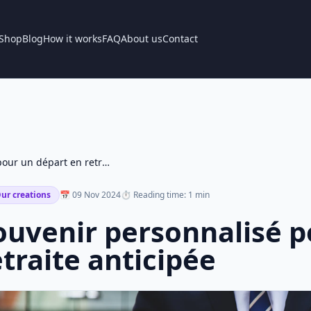
Shop
Blog
How it works
FAQ
About us
Contact
Souvenir personnalisé pour un départ en retraite anticipée
ur creations
📅 09 Nov 2024
⏱ Reading time: 1 min
ouvenir personnalisé p
etraite anticipée