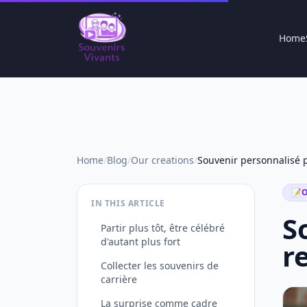
Home
Home
/
Blog
/
Our creations
/
📝
O
IN THIS ARTICLE
S
Partir plus tôt, être célébré
d'autant plus fort
r
Collecter les souvenirs de
carrière
La surprise comme cadre