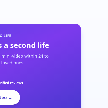
O LIFE
 a second life
 mini-video within 24 to
 loved ones.
rified reviews
deo →