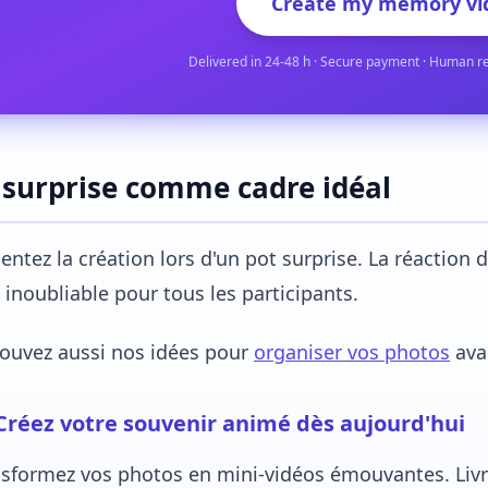
Create my memory vi
Delivered in 24-48 h · Secure payment · Human r
 surprise comme cadre idéal
entez la création lors d'un pot surprise. La réaction 
 inoubliable pour tous les participants.
ouvez aussi nos idées pour
organiser vos photos
avan
Créez votre souvenir animé dès aujourd'hui
sformez vos photos en mini-vidéos émouvantes. Livra