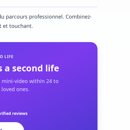
du parcours professionnel. Combinez-
t et touchant.
O LIFE
 a second life
 mini-video within 24 to
 loved ones.
rified reviews