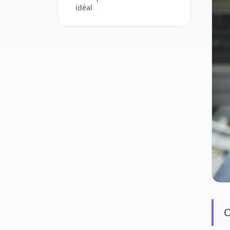
idéal
O