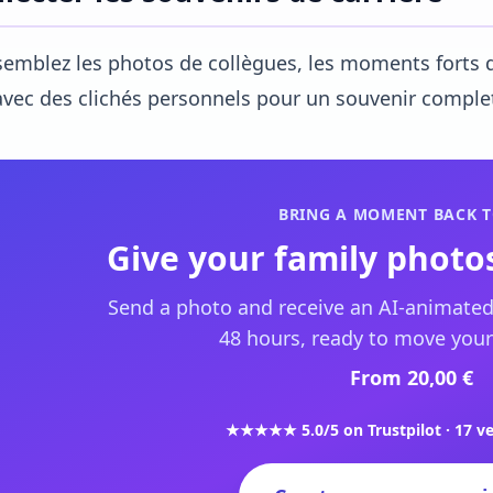
emblez les photos de collègues, les moments forts 
avec des clichés personnels pour un souvenir comple
BRING A MOMENT BACK T
Give your family photos
Send a photo and receive an AI-animated
48 hours, ready to move your
From 20,00 €
★★★★★ 5.0/5 on Trustpilot · 17 ve