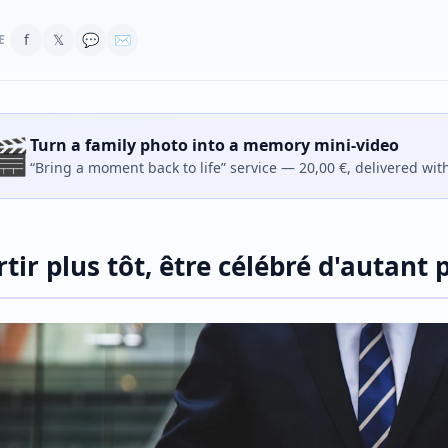
f
𝕏
💬
✉
E
🎬
Turn a family photo into a memory mini-video
“Bring a moment back to life” service — 20,00 €, delivered wit
rtir plus tôt, être célébré d'autant 