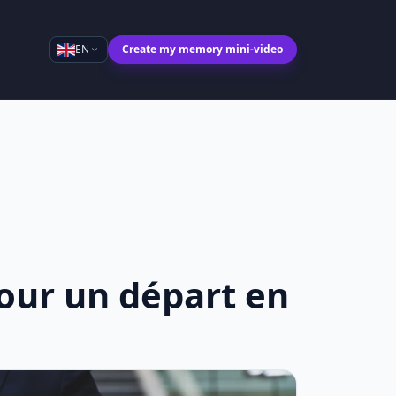
EN
Create my memory mini-video
our un départ en