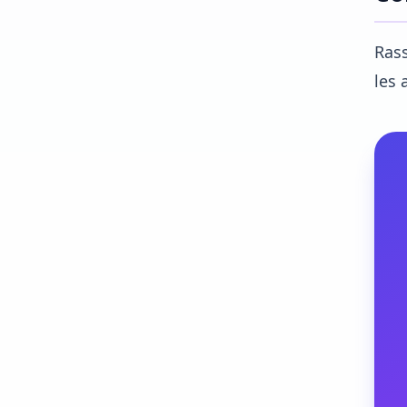
Rass
les 