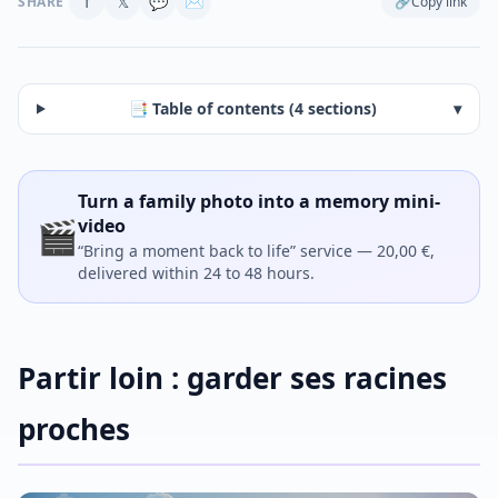
f
𝕏
💬
✉
SHARE
🔗
Copy link
📑 Table of contents (4 sections)
▾
Turn a family photo into a memory mini-
🎬
video
“Bring a moment back to life” service — 20,00 €,
delivered within 24 to 48 hours.
Partir loin : garder ses racines
proches