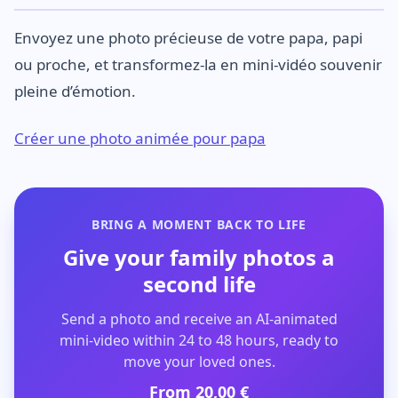
Envoyez une photo précieuse de votre papa, papi
ou proche, et transformez-la en mini-vidéo souvenir
pleine d’émotion.
Créer une photo animée pour papa
BRING A MOMENT BACK TO LIFE
Give your family photos a
second life
Send a photo and receive an AI-animated
mini-video within 24 to 48 hours, ready to
move your loved ones.
From 20,00 €