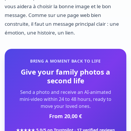
vous aidera à choisir la bonne image et le bon
message. Comme sur une page web bien
construite, il faut un message principal clair : une
émotion, une histoire, un lien.
BRING A MOMENT BACK TO LIFE
Give your family photos a
second life
Send a photo and receive an AI-animated
mini-video within 24 to 48 hours, ready to
move your loved ones.
From 20,00 €
★★★★★ 5.0/5 on Trustpilot · 17 verified reviews