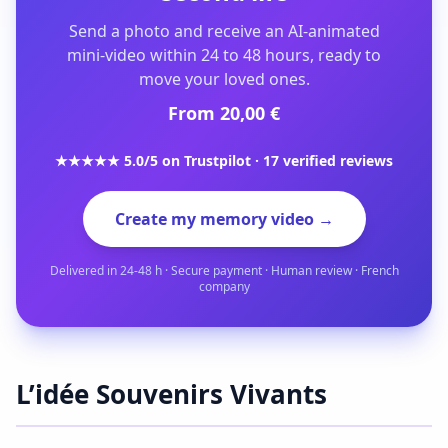
Send a photo and receive an AI-animated
mini-video within 24 to 48 hours, ready to
move your loved ones.
From 20,00 €
★★★★★ 5.0/5 on Trustpilot · 17 verified reviews
Create my memory video →
Delivered in 24-48 h · Secure payment · Human review · French
company
L’idée Souvenirs Vivants