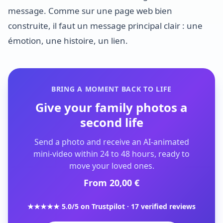
message. Comme sur une page web bien
construite, il faut un message principal clair : une
émotion, une histoire, un lien.
BRING A MOMENT BACK TO LIFE
Give your family photos a
second life
Send a photo and receive an AI-animated
mini-video within 24 to 48 hours, ready to
move your loved ones.
From 20,00 €
★★★★★ 5.0/5 on Trustpilot · 17 verified reviews