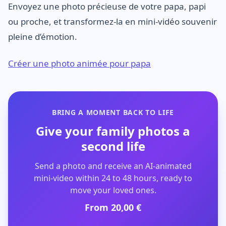
Envoyez une photo précieuse de votre papa, papi
ou proche, et transformez-la en mini-vidéo souvenir
pleine d’émotion.
Créer une photo animée pour papa
BRING A MOMENT BACK TO LIFE
Give your family photos a
second life
Send a photo and receive an AI-animated
mini-video within 24 to 48 hours, ready to
move your loved ones.
From 20,00 €