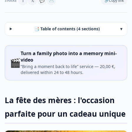
f
𝕏
💬
✉
SHARE
🔗
Copy link
📑 Table of contents (4 sections)
▾
Turn a family photo into a memory mini-
🎬
video
“Bring a moment back to life” service — 20,00 €,
delivered within 24 to 48 hours.
La fête des mères : l'occasion
parfaite pour un cadeau unique