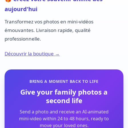
aujourd'hui
Transformez vos photos en mini-vidéos
émouvantes. Livraison rapide, qualité
professionnelle.
Découvrir la boutique →
BRING A MOMENT BACK TO LIFE
Give your family photos a
second life
Send a photo and receive an AI-animated
mini-video within 24 to 48 hours, ready to
move your loved ones.