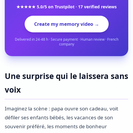
★★★★★ 5.0/5 on Trustpilot · 17 verified reviews
Create my memory video →
Delivered in 24-48 h · Secure payment · Human review · French
company
Une surprise qui le laissera sans
voix
Imaginez la scène : papa ouvre son cadeau, voit
défiler ses enfants bébés, les vacances de son
souvenir préféré, les moments de bonheur