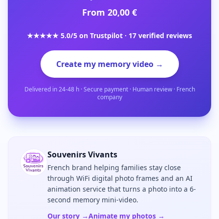
From 20,00 €
★★★★★ 5.0/5 on Trustpilot · 17 verified reviews
Create my memory video →
Delivered in 24-48 h · Secure payment · Human review · French
company
Souvenirs Vivants
French brand helping families stay close
through WiFi digital photo frames and an AI
animation service that turns a photo into a 6-
second memory mini-video.
Our story →
Animate my photos →