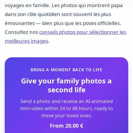
voyages en famille. Les photos qui montrent papa
dans son rôle quotidien sont souvent les plus
émouvantes — bien plus que les poses officielles.
Consultez nos
conseils photos pour sélectionner les
meilleures images
.
BRING A MOMENT BACK TO LIFE
Give your family photos a
second life
Send a photo and receive an AI-animated
mini-video within 24 to 48 hours, ready to
move your loved ones.
From 20,00 €