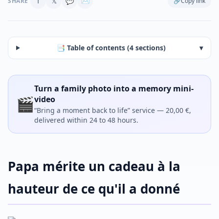
f
𝕏
💬
✉
SHARE
🔗
Copy link
📑 Table of contents (4 sections)
▾
Turn a family photo into a memory mini-
🎬
video
“Bring a moment back to life” service — 20,00 €,
delivered within 24 to 48 hours.
Papa mérite un cadeau à la
hauteur de ce qu'il a donné