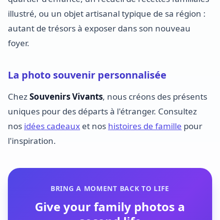
illustré, ou un objet artisanal typique de sa région :
autant de trésors à exposer dans son nouveau
foyer.
La photo souvenir personnalisée
Chez
Souvenirs Vivants
, nous créons des présents
uniques pour des départs à l'étranger. Consultez
nos
idées cadeaux
et nos
histoires de famille
pour
l'inspiration.
BRING A MOMENT BACK TO LIFE
Give your family photos a