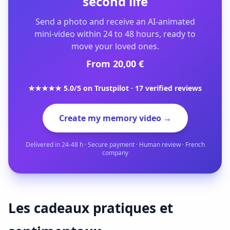
second life
Send a photo and receive an AI-animated
mini-video within 24 to 48 hours, ready to
move your loved ones.
From 20,00 €
★★★★★ 5.0/5 on Trustpilot · 17 verified reviews
Create my memory video →
Delivered in 24-48 h · Secure payment · Human review · French
company
Les cadeaux pratiques et