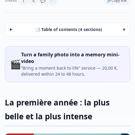
f
𝕏
💬
✉
SHARE
🔗
Copy link
📑 Table of contents (4 sections)
▾
Turn a family photo into a memory mini-
🎬
video
“Bring a moment back to life” service — 20,00 €,
delivered within 24 to 48 hours.
La première année : la plus
belle et la plus intense